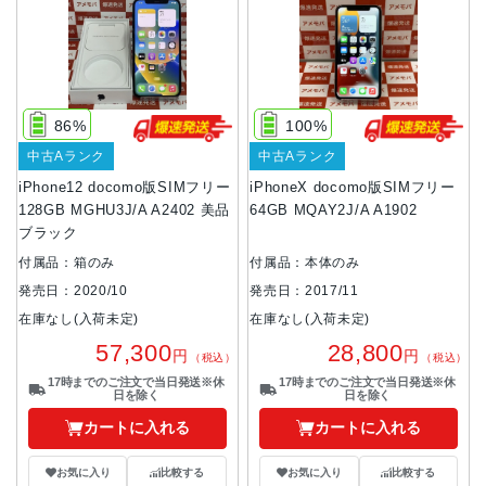
86%
100%
中古Aランク
中古Aランク
iPhone12 docomo版SIMフリー
iPhoneX docomo版SIMフリー
128GB MGHU3J/A A2402 美品
64GB MQAY2J/A A1902
ブラック
付属品：箱のみ
付属品：本体のみ
発売日：2020/10
発売日：2017/11
在庫なし(入荷未定)
在庫なし(入荷未定)
57,300
28,800
円
円
（税込）
（税込）
17時までのご注文で当日発送※休
17時までのご注文で当日発送※休
日を除く
日を除く
カートに入れる
カートに入れる
お気に入り
比較する
お気に入り
比較する