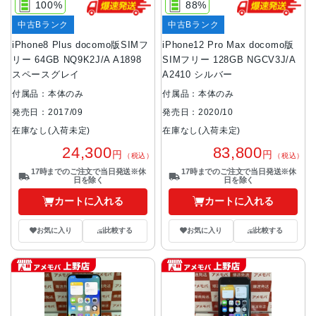
100%
88%
中古Bランク
中古Bランク
iPhone8 Plus docomo版SIMフ
iPhone12 Pro Max docomo版
リー 64GB NQ9K2J/A A1898
SIMフリー 128GB NGCV3J/A
スペースグレイ
A2410 シルバー
付属品：本体のみ
付属品：本体のみ
発売日：2017/09
発売日：2020/10
在庫なし(入荷未定)
在庫なし(入荷未定)
24,300
83,800
円
円
（税込）
（税込）
17時までのご注文で当日発送※休
17時までのご注文で当日発送※休
日を除く
日を除く
カートに入れる
カートに入れる
お気に入り
比較する
お気に入り
比較する