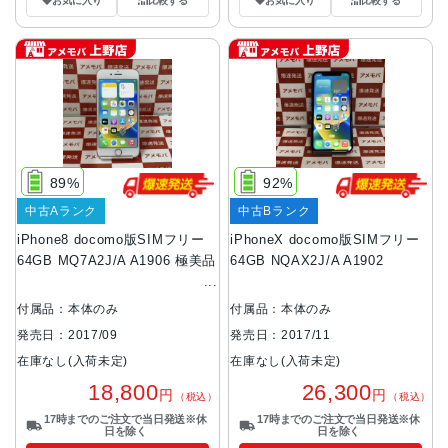
お気に入り
比較する
お気に入り
比較する
89%
92%
中古Aランク
中古Bランク
iPhone8 docomo版SIMフリー
iPhoneX docomo版SIMフリー
64GB MQ7A2J/A A1906 極美品
64GB NQAX2J/A A1902
付属品：本体のみ
付属品：本体のみ
発売日：2017/09
発売日：2017/11
在庫なし(入荷未定)
在庫なし(入荷未定)
18,800
26,300
円
円
（税込）
（税込）
17時までのご注文で当日発送※休
17時までのご注文で当日発送※休
日を除く
日を除く