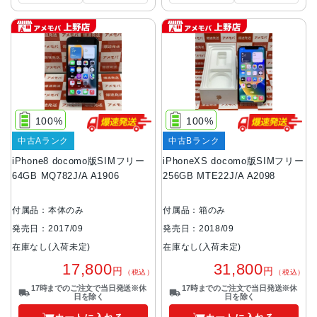
100%
100%
中古Aランク
中古Bランク
iPhone8 docomo版SIMフリー
iPhoneXS docomo版SIMフリー
64GB MQ782J/A A1906
256GB MTE22J/A A2098
付属品：本体のみ
付属品：箱のみ
発売日：2017/09
発売日：2018/09
在庫なし(入荷未定)
在庫なし(入荷未定)
17,800
31,800
円
円
（税込）
（税込）
17時までのご注文で当日発送※休
17時までのご注文で当日発送※休
日を除く
日を除く