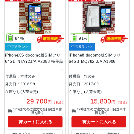
84%
91%
中古Aランク
中古Bランク
iPhoneXS docomo版SIMフリー
iPhone8 docomo版SIMフリー
64GB NTAY2J/A A2098 極美品
64GB MQ782 J/A A1906
付属品：本体のみ
付属品：箱のみ
発売日：2018/09
発売日：2017/09
在庫なし(入荷未定)
在庫なし(入荷未定)
29,700
15,800
円
円
（税込）
（税込）
17時までのご注文で当日発送※休
17時までのご注文で当日発送※休
日を除く
日を除く
カートに入れる
カートに入れる