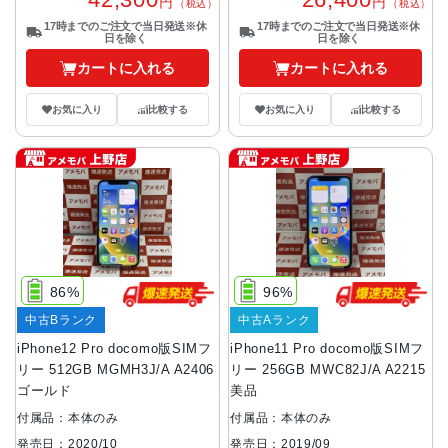
円
円
（税込）
（税込）
17時までのご注文で当日発送※休
17時までのご注文で当日発送※休
日を除く
日を除く
カートに入れる
カートに入れる
お気に入り
比較する
お気に入り
比較する
86%
96%
中古Bランク
中古Aランク
iPhone12 Pro docomo版SIMフ
iPhone11 Pro docomo版SIMフ
リー 512GB MGMH3J/A A2406
リー 256GB MWC82J/A A2215
ゴールド
美品
付属品：本体のみ
付属品：本体のみ
発売日：2020/10
発売日：2019/09