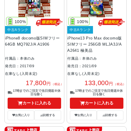
100%
100%
中古Aランク
中古Aランク
iPhone8 docomo版SIMフリー
iPhone13 Pro Max docomo版
64GB MQ792J/A A1906
SIMフリー 256GB MLJA3J/A
A2641 極美品
付属品：本体のみ
付属品：本体のみ
発売日：2017/09
発売日：2021/09
在庫なし(入荷未定)
在庫なし(入荷未定)
17,800
133,000
円
円
（税込）
（税込）
17時までのご注文で当日発送※休
17時までのご注文で当日発送※休
日を除く
日を除く
カートに入れる
カートに入れる
お気に入り
比較する
お気に入り
比較する