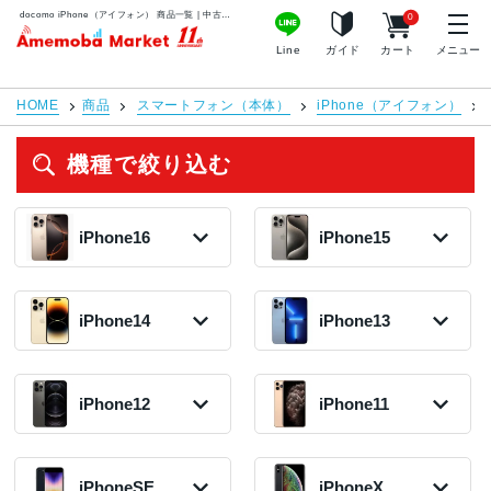
docomo iPhone（アイフォン） 商品一覧 | 中古スマホ販売のアメモバマーケット
0
アメモバマーケット
Line
ガイド
カート
メニュー
HOME
商品
スマートフォン（本体）
iPhone（アイフォン）
機種で絞り込む
iPhone16
iPhone15
iPhone16 Pro
iPhone15 Pro
2024年モデル
2023年モデル
iPhone14
iPhone13
126,800円〜
86,800円〜
在庫数:3
在庫数:2
iPhone14 Plus
iPhone13 Pro
iPhone16
iPhone15
2022年モデル
Max
2024年モデル
2023年モデル
iPhone12
iPhone11
49,800円〜
2021年モデル
96,800円〜
69,000円〜
在庫数:2
45,000円〜
在庫数:1
在庫数:3
在庫数:12
iPhone12
iPhone11 Pro
iPhone14
2020年モデル
Max
2022年モデル
iPhoneSE
iPhoneX
iPhone13 Pro