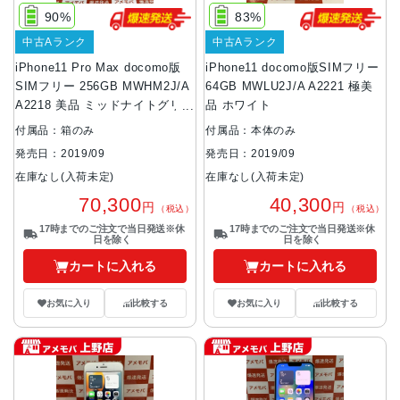
90%
83%
中古Aランク
中古Aランク
iPhone11 Pro Max docomo版
iPhone11 docomo版SIMフリー
SIMフリー 256GB MWHM2J/A
64GB MWLU2J/A A2221 極美
A2218 美品 ミッドナイトグリー
品 ホワイト
ン
付属品：箱のみ
付属品：本体のみ
発売日：2019/09
発売日：2019/09
在庫なし(入荷未定)
在庫なし(入荷未定)
70,300
40,300
円
円
（税込）
（税込）
17時までのご注文で当日発送※休
17時までのご注文で当日発送※休
日を除く
日を除く
カートに入れる
カートに入れる
お気に入り
比較する
お気に入り
比較する