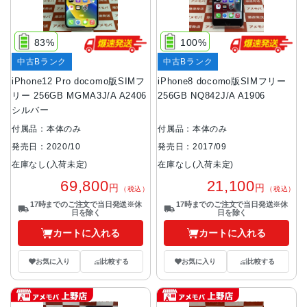
83%
100%
中古Bランク
中古Bランク
iPhone12 Pro docomo版SIMフ
iPhone8 docomo版SIMフリー
リー 256GB MGMA3J/A A2406
256GB NQ842J/A A1906
シルバー
付属品：本体のみ
付属品：本体のみ
発売日：2020/10
発売日：2017/09
在庫なし(入荷未定)
在庫なし(入荷未定)
69,800
21,100
円
円
（税込）
（税込）
17時までのご注文で当日発送※休
17時までのご注文で当日発送※休
日を除く
日を除く
カートに入れる
カートに入れる
お気に入り
比較する
お気に入り
比較する