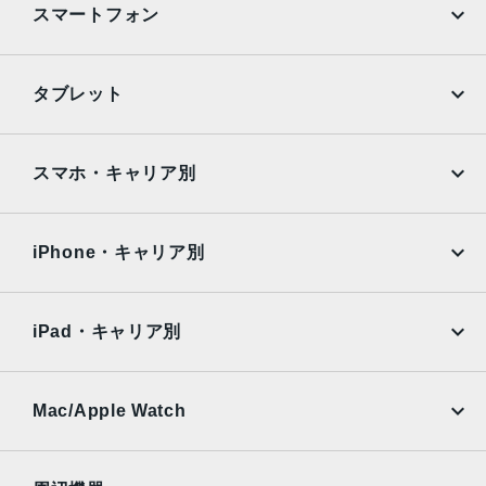
スマートフォン
iPhone
Galaxy
タブレット
Google Pixel
Xperia
iPad
iPad mini
AQUOS
Xiaomi
スマホ・キャリア別
iPad Air
iPad Pro
OPPO
Android
docomo
au
Surface
Galaxy Tab
iPhone・キャリア別
SoftBank
楽天モバイル
Xiaomi Tablet
docomo
au
Ymobile
SIMフリー
iPad・キャリア別
SoftBank
楽天モバイル
UQmobile
au
SoftBank
Ymobile
SIMフリー
Mac/Apple Watch
docomo
Wi-Fi
UQmobile
MacBook
MacBook Air