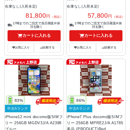
在庫なし(入荷未定)
在庫なし(入荷未定)
81,800
57,800
円
円
（税込）
（税込）
17時までのご注文で当日発送※休
17時までのご注文で当日発送※休
日を除く
日を除く
カートに入れる
カートに入れる
お気に入り
比較する
お気に入り
比較する
83%
86%
中古Aランク
中古Aランク
iPhone12 mini docomo版SIMフ
iPhone7 Plus docomo版SIMフ
リー 256GB MGDV3J/A A2398
リー 256GB MPRE2J/A A1785
ブルー
美品 (PRODUCT)Red