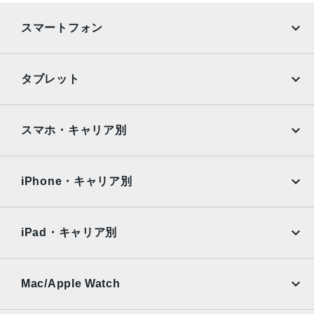
スマートフォン
iPhone
Galaxy
タブレット
Google Pixel
Xperia
iPad
iPad mini
AQUOS
Xiaomi
スマホ・キャリア別
iPad Air
iPad Pro
OPPO
Android
docomo
au
Surface
Galaxy Tab
iPhone・キャリア別
SoftBank
楽天モバイル
Xiaomi Tablet
docomo
au
Ymobile
SIMフリー
iPad・キャリア別
SoftBank
楽天モバイル
UQmobile
au
SoftBank
Ymobile
SIMフリー
Mac/Apple Watch
docomo
Wi-Fi
UQmobile