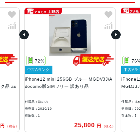
2020年10月
質量
133g
画面解像度
2340 X 1080
72%
76
OS
中古Aランク
中古Aラ
iOS
iPhone12 mini 256GB ブルー MGDV3J/A
iPhone
ストレージ容量
ンク品 au
docomo版SIMフリー 訳あり品
MGDJ3
64GB, 128GB, 256GB
付属品：箱のみ
付属品：本
本体素材
発売日：2020/10
発売日：202
アルミニウム, ガラス
在庫数：1
在庫数：1
0
25,800
円
円
ブロードバンド世代
（税込）
（税込）
5G