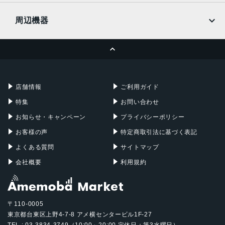
UQmobile
MacBook
MacBook Air
認証機能
周辺機器
顔認証
MacBook Pro
iMac
ページトップへ
Apple Pencil
Keyboard
搭載センサー
Mac mini
Mac Studio
ジャイロセンサー, デジタルコンパス, 加速度計, 周囲光セン
充電器
iPadケース
Mac Pro
Apple Watch
サー, 気圧センサー, 近接センサー
店舗情報
ご利用ガイド
SIMスロット数
特集
お問い合わせ
シングルSIM+eSIM
お知らせ・キャンペーン
プライバシーポリシー
前面カメラ解像度
お客様の声
特定商取引法に基づく表記
1,200万画素
よくある質問
サイトマップ
会社概要
利用規約
〒110-0005
東京都台東区上野4-7-8 アメ横センタービル1F-27