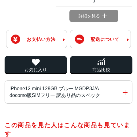
0
詳細を見る
お支払い方法
配送について
お気に入り
商品比較
iPhone12 mini 128GB ブルー MGDP3J/A
docomo版SIMフリー 訳あり品のスペック
画面サイズ
この商品を見た人はこんな商品も見ていま
5.4インチ
す
発売日