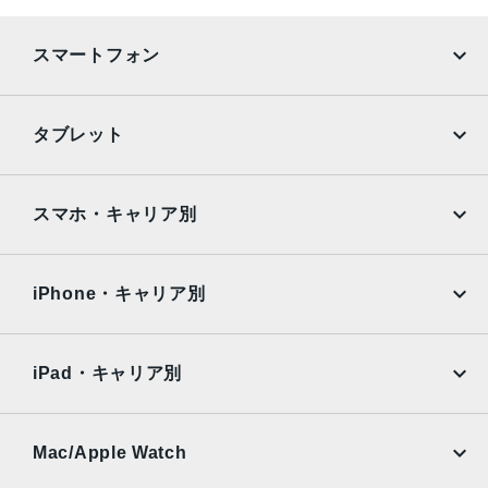
通信規格
スマートフォン
CDMA方式, GSM方式
カラー
iPhone
Galaxy
タブレット
Black, Blue, Green, PRODUCT(RED) Special Edition, Re
d, White
Google Pixel
Xperia
iPad
iPad mini
特長
AQUOS
Xiaomi
スマホ・キャリア別
クワッドバンド, スマートフォン, ワイヤレス充電, 急速充電
iPad Air
iPad Pro
OPPO
Android
可能, 有機ELディスプレイ, 防滴
docomo
au
Surface
Galaxy Tab
iPhone・キャリア別
レンズ数
SoftBank
楽天モバイル
デュアルレンズ
Xiaomi Tablet
docomo
au
Ymobile
SIMフリー
iPad・キャリア別
RAM
SoftBank
楽天モバイル
4 GB
UQmobile
au
SoftBank
保護
Ymobile
SIMフリー
Mac/Apple Watch
docomo
Wi-Fi
耐指紋撥油コーティング, 防塵, 防水, 防滴