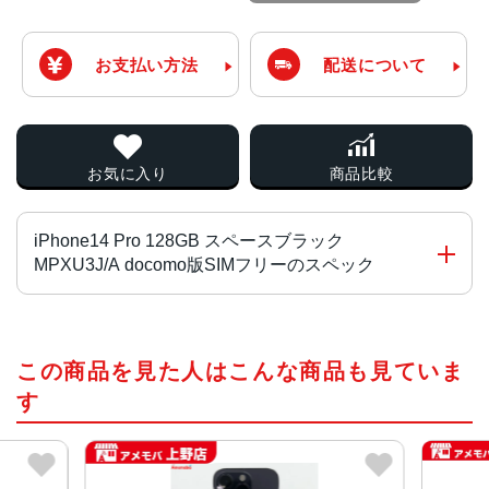
お支払い方法
配送について
お気に入り
商品比較
iPhone14 Pro 128GB スペースブラック
MPXU3J/A docomo版SIMフリーのスペック
チップ・プロセッサー
この商品を見た人はこんな商品も見ていま
A16 Bionicチップ2つの高性能コアと4つの高効率コアを搭
載した6コアCPU5コアGPU16コアNeural Engine
す
カラー
スペースブラック、シルバー、ゴールド、ディープパープ