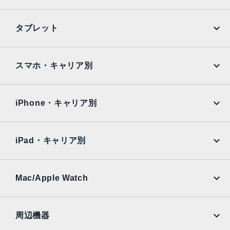
アッドピクセルセンサーを活用）：48mm、ƒ/1.78絞り値、
第2世代のセンサーシフト光学式手ぶれ補正、7枚構成のレ
iPhone
Galaxy
タブレット
ンズ、100% Focus Pixels12MPの3倍望遠：77mm、ƒ/2.8
Google Pixel
Xperia
絞り値、光学式手ぶれ補正、6枚構成のレンズ3倍の光学ズ
ームイン、2倍の光学ズームアウト、6倍の光学ズームレン
iPad
iPad mini
AQUOS
Xiaomi
スマホ・キャリア別
ジ、最大15倍のデジタルズーム
iPad Air
iPad Pro
TrueDepthカメラ
OPPO
Android
docomo
au
12MPカメラƒ/1.9絞り値
Surface
Galaxy Tab
iPhone・キャリア別
SoftBank
楽天モバイル
生体認証
Xiaomi Tablet
docomo
au
TrueDepthカメラによる顔認識の有効化
Ymobile
SIMフリー
iPad・キャリア別
発売日
SoftBank
楽天モバイル
UQmobile
au
SoftBank
2022年9月16日
Ymobile
SIMフリー
Mac/Apple Watch
docomo
Wi-Fi
UQmobile
MacBook
MacBook Air
周辺機器
MacBook Pro
iMac