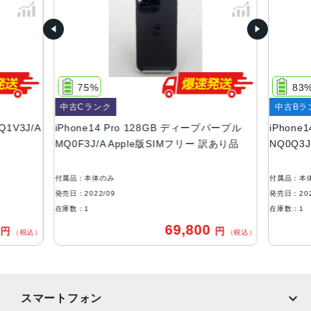
ル
容量
128GB、256GB、512GB、1TB
サイズ・重さ
75%
83
147.5×71.5×7.85mm ・206g
中古Cランク
中古Bラ
液晶
Q1V3J/A
iPhone14 Pro 128GB ディープパープル
iPhone
MQ0F3J/A Apple版SIMフリー 訳あり品
NQ0Q3
6.1インチ（対角）オールスクリーンOLEDディスプレイ
防沫性能、耐水性能、防塵性能
付属品：本体のみ
付属品：本
IEC規格60529にもとづくIP68等級（最大水深6メートルで
発売日：2022/09
発売日：202
最大30分間）
在庫数：1
在庫数：1
0
69,800
円
円
カメラ
（税込）
（税込）
48MPメイン：24mm、ƒ/1.78絞り値、第2世代のセンサー
シフト光学式手ぶれ補正、7枚構成のレンズ、100% Focus
Pixels12MP超広角：13mm、ƒ/2.2絞り値と120°視野角、6
スマートフォン
枚構成のレンズ、100% Focus Pixels12MPの2倍望遠（ク