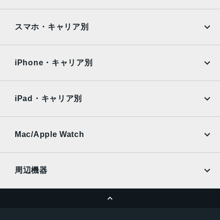
Google Pixel
Xperia
絞り値、光学式手ぶれ補正、6枚構成のレンズ3倍の光学ズ
ームイン、2倍の光学ズームアウト、6倍の光学ズームレン
iPad
iPad mini
AQUOS
Xiaomi
スマホ・キャリア別
ジ、最大15倍のデジタルズーム
iPad Air
iPad Pro
TrueDepthカメラ
OPPO
Android
docomo
au
12MPカメラƒ/1.9絞り値
Surface
Galaxy Tab
iPhone・キャリア別
SoftBank
楽天モバイル
生体認証
Xiaomi Tablet
docomo
au
TrueDepthカメラによる顔認識の有効化
Ymobile
SIMフリー
iPad・キャリア別
発売日
SoftBank
楽天モバイル
UQmobile
au
SoftBank
2022年9月16日
Ymobile
SIMフリー
Mac/Apple Watch
docomo
Wi-Fi
UQmobile
MacBook
MacBook Air
周辺機器
MacBook Pro
iMac
ページトップへ
Apple Pencil
Keyboard
Mac mini
Mac Studio
充電器
iPadケース