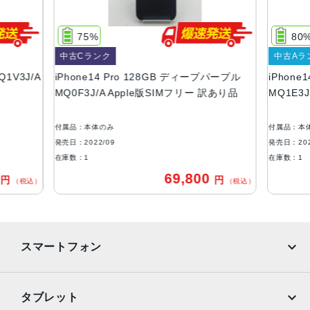
128GB、256GB、512GB、1TB
サイズ・重さ
75%
80
147.5×71.5×7.85mm ・206g
中古Cランク
中古Aラ
液晶
Q1V3J/A
iPhone14 Pro 128GB ディープパープル
iPhone
MQ0F3J/A Apple版SIMフリー 訳あり品
MQ1E3
6.1インチ（対角）オールスクリーンOLEDディスプレイ
防沫性能、耐水性能、防塵性能
付属品：本体のみ
付属品：本
IEC規格60529にもとづくIP68等級（最大水深6メートルで
発売日：2022/09
発売日：202
最大30分間）
在庫数：1
在庫数：1
0
69,800
円
円
カメラ
（税込）
（税込）
48MPメイン：24mm、ƒ/1.78絞り値、第2世代のセンサー
シフト光学式手ぶれ補正、7枚構成のレンズ、100% Focus
Pixels12MP超広角：13mm、ƒ/2.2絞り値と120°視野角、6
スマートフォン
枚構成のレンズ、100% Focus Pixels12MPの2倍望遠（ク
アッドピクセルセンサーを活用）：48mm、ƒ/1.78絞り値、
第2世代のセンサーシフト光学式手ぶれ補正、7枚構成のレ
iPhone
Galaxy
タブレット
ンズ、100% Focus Pixels12MPの3倍望遠：77mm、ƒ/2.8