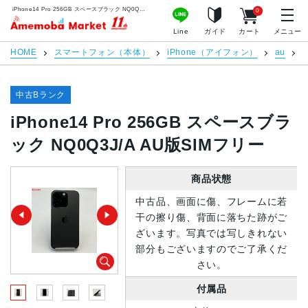
iPhone14 Pro 256GB スペースブラック NQ0Q3J/A AU版SIMフリー | 中古スマホ販売のアメモバマーケット
0
アメモバマーケット
Line
ガイド
カート
メニュー
HOME
スマートフォン（本体）
iPhone（アイフォン）
au
i
中古Bランク
iPhone14 Pro 256GB スペースブラ
ック NQ0Q3J/A AU版SIMフリー
商品状態
中古品、画面に傷、フレームに若
干の擦り傷、背面に落ちた跡がご
ざいます。写真では写しきれない
部分もございますのでご了承くだ
さい。
付属品