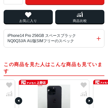
お気に入り
商品比較
iPhone14 Pro 256GB スペースブラック
NQ0Q3J/A AU版SIMフリーのスペック
チップ・プロセッサー
この商品を見た人はこんな商品も見ていま
A16 Bionicチップ2つの高性能コアと4つの高効率コアを搭
載した6コアCPU5コアGPU16コアNeural Engine
す
カラー
スペースブラック、シルバー、ゴールド、ディープパープ
ル
容量