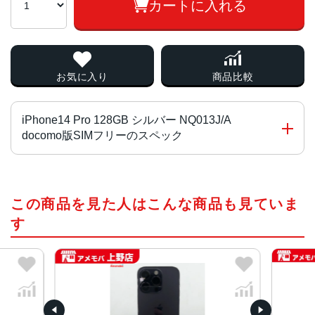
カートに入れる
お気に入り
商品比較
iPhone14 Pro 128GB シルバー NQ013J/A
docomo版SIMフリーのスペック
チップ・プロセッサー
この商品を見た人はこんな商品も見ていま
A16 Bionicチップ2つの高性能コアと4つの高効率コアを搭
載した6コアCPU5コアGPU16コアNeural Engine
す
カラー
スペースブラック、シルバー、ゴールド、ディープパープ
ル
容量