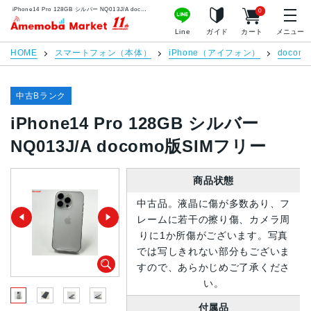
iPhone14 Pro 128GB シルバー NQ013J/A docomo版SIMフリー | 中古スマホ販売のアメモバマーケット
0
アメモバマーケット
Line
ガイド
カート
メニュー
HOME
スマートフォン（本体）
iPhone（アイフォン）
docomo
中古Bランク
iPhone14 Pro 128GB シルバー
NQ013J/A docomo版SIMフリー
商品状態
中古品。液晶に傷が多数あり、フ
レームに若干の擦り傷、カメラ周
りに1か所傷がございます。写真
では写しきれない部分もございま
すので、あらかじめご了承くださ
い。
付属品