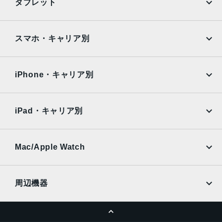
タブレット
ンズ、100% Focus Pixels12MPの3倍望遠：77mm、ƒ/2.8
Google Pixel
Xperia
絞り値、光学式手ぶれ補正、6枚構成のレンズ3倍の光学ズ
ームイン、2倍の光学ズームアウト、6倍の光学ズームレン
iPad
iPad mini
AQUOS
Xiaomi
スマホ・キャリア別
ジ、最大15倍のデジタルズーム
iPad Air
iPad Pro
TrueDepthカメラ
OPPO
Android
docomo
au
12MPカメラƒ/1.9絞り値
Surface
Galaxy Tab
iPhone・キャリア別
SoftBank
楽天モバイル
生体認証
Xiaomi Tablet
docomo
au
TrueDepthカメラによる顔認識の有効化
Ymobile
SIMフリー
iPad・キャリア別
発売日
SoftBank
楽天モバイル
UQmobile
au
SoftBank
2022年9月16日
Ymobile
SIMフリー
Mac/Apple Watch
docomo
Wi-Fi
UQmobile
MacBook
MacBook Air
周辺機器
MacBook Pro
iMac
ページトップへ
Apple Pencil
Keyboard
Mac mini
Mac Studio