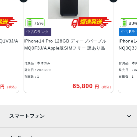
128GB、256GB、512GB、1TB
サイズ・重さ
75%
83
147.5×71.5×7.85mm ・206g
中古Cランク
中古Bラ
液晶
Q1V3J/A
iPhone14 Pro 128GB ディープパープル
iPhone
MQ0F3J/A Apple版SIMフリー 訳あり品
NQ0Q3
6.1インチ（対角）オールスクリーンOLEDディスプレイ
防沫性能、耐水性能、防塵性能
付属品：本体のみ
付属品：本
IEC規格60529にもとづくIP68等級（最大水深6メートルで
発売日：2022/09
発売日：202
最大30分間）
在庫数：1
在庫数：1
0
65,800
円
円
カメラ
（税込）
（税込）
48MPメイン：24mm、ƒ/1.78絞り値、第2世代のセンサー
シフト光学式手ぶれ補正、7枚構成のレンズ、100% Focus
Pixels12MP超広角：13mm、ƒ/2.2絞り値と120°視野角、6
スマートフォン
枚構成のレンズ、100% Focus Pixels12MPの2倍望遠（ク
アッドピクセルセンサーを活用）：48mm、ƒ/1.78絞り値、
第2世代のセンサーシフト光学式手ぶれ補正、7枚構成のレ
iPhone
Galaxy