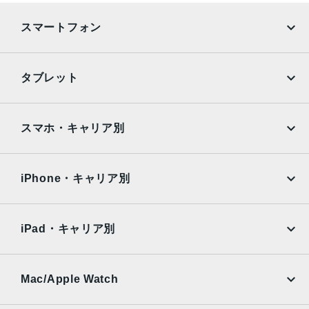
スマートフォン
iPhone
Galaxy
タブレット
Google Pixel
Xperia
iPad
iPad mini
AQUOS
Xiaomi
スマホ・キャリア別
iPad Air
iPad Pro
OPPO
Android
docomo
au
Surface
Galaxy Tab
iPhone・キャリア別
SoftBank
楽天モバイル
Xiaomi Tablet
docomo
au
Ymobile
SIMフリー
iPad・キャリア別
SoftBank
楽天モバイル
UQmobile
au
SoftBank
Ymobile
SIMフリー
Mac/Apple Watch
docomo
Wi-Fi
UQmobile