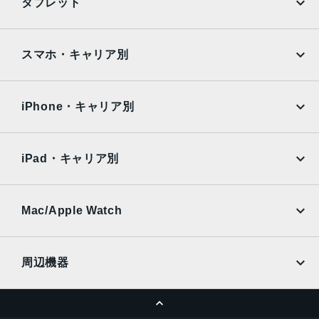
タブレット
Google Pixel
Xperia
iPad
iPad mini
AQUOS
Xiaomi
スマホ・キャリア別
iPad Air
iPad Pro
OPPO
Android
docomo
au
Surface
Galaxy Tab
iPhone・キャリア別
SoftBank
楽天モバイル
Xiaomi Tablet
docomo
au
Ymobile
SIMフリー
iPad・キャリア別
SoftBank
楽天モバイル
UQmobile
au
SoftBank
Ymobile
SIMフリー
Mac/Apple Watch
docomo
Wi-Fi
UQmobile
MacBook
MacBook Air
周辺機器
MacBook Pro
iMac
ページトップへ
Apple Pencil
Keyboard
Mac mini
Mac Studio