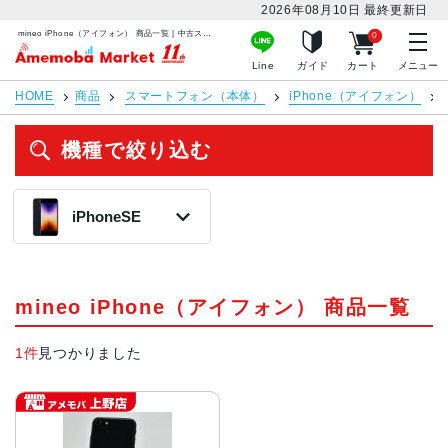
2026年08月10日
最終更新日
mineo iPhone（アイフォン） 商品一覧 | 中古スマホ販売のアメモバマーケット
0
アメモバマーケット
Line
ガイド
カート
メニュー
HOME
商品
スマートフォン（本体）
iPhone（アイフォン）
機種で絞り込む
iPhoneSE
iPhoneSE2 第2
世代
2020年モデル
mineo iPhone（アイフォン） 商品一覧
13,800円〜
在庫数:1
1件
見つかりました