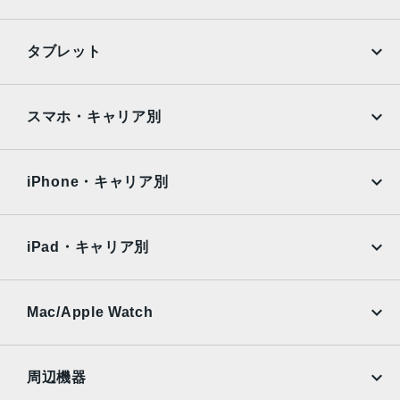
iPhone
Galaxy
タブレット
Google Pixel
Xperia
iPad
iPad mini
AQUOS
Xiaomi
スマホ・キャリア別
iPad Air
iPad Pro
OPPO
Android
docomo
au
Surface
Galaxy Tab
iPhone・キャリア別
SoftBank
楽天モバイル
Xiaomi Tablet
docomo
au
Ymobile
SIMフリー
iPad・キャリア別
SoftBank
楽天モバイル
UQmobile
au
SoftBank
Ymobile
SIMフリー
Mac/Apple Watch
docomo
Wi-Fi
UQmobile
MacBook
MacBook Air
周辺機器