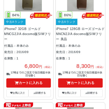
84%
86%
中古Aランク
中古Aランク
iPhone7 32GB ゴールド
iPhone7 128GB ローズゴールド
MNCG2J/A docomo版SIMフリ
NNCN2J/A docomo版SIMフリ
ー
ー 美品
付属品：本体のみ
付属品：本体のみ
発売日：2016/09
発売日：2016/09
在庫数：1
在庫数：1
6,800
8,300
円
円
（税込）
（税込）
17時までのご注文で当日発送※休
17時までのご注文で当日発送※休
日を除く
日を除く
カートに入れる
カートに入れる
お気に入り
比較する
お気に入り
比較する