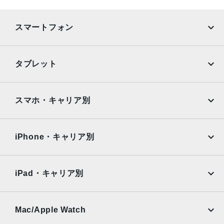
スマートフォン
iPhone
Galaxy
タブレット
Google Pixel
Xperia
iPad
iPad mini
AQUOS
Xiaomi
スマホ・キャリア別
iPad Air
iPad Pro
OPPO
Android
docomo
au
Surface
Galaxy Tab
iPhone・キャリア別
SoftBank
楽天モバイル
Xiaomi Tablet
docomo
au
Ymobile
SIMフリー
iPad・キャリア別
SoftBank
楽天モバイル
UQmobile
au
SoftBank
Ymobile
SIMフリー
Mac/Apple Watch
docomo
Wi-Fi