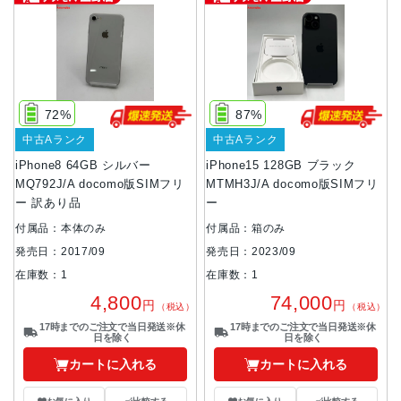
72%
87%
中古Aランク
中古Aランク
iPhone8 64GB シルバー
iPhone15 128GB ブラック
MQ792J/A docomo版SIMフリ
MTMH3J/A docomo版SIMフリ
ー 訳あり品
ー
付属品：本体のみ
付属品：箱のみ
発売日：2017/09
発売日：2023/09
在庫数：1
在庫数：1
4,800
74,000
円
円
（税込）
（税込）
17時までのご注文で当日発送※休
17時までのご注文で当日発送※休
日を除く
日を除く
カートに入れる
カートに入れる