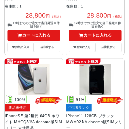
在庫数：1
在庫数：1
28,800
28,800
円
円
（税込）
（税込）
17時までのご注文で当日発送※休
17時までのご注文で当日発送※休
日を除く
日を除く
カートに入れる
カートに入れる
お気に入り
比較する
お気に入り
比較する
100%
91%
新品未使用
中古Bランク
iPhoneSE 第2世代 64GB ホワ
iPhone11 128GB ブラック
イト MHGQ3J/A docomo版SIM
MWM02J/A docomo版SIMフリ
フリー 未使用品
ー