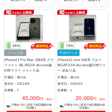
お気に入り
比較する
お気に入り
比較する
69%
75%
ジャンク品
中古Aランク
iPhone13 Pro Max 256GB グラ
iPhone12 mini 64GB ブルー
ファイト MLJ83J/A docomo版
MGAP3J/A docomo版SIMフリ
SIMフリー ジャンク品
ー 訳あり品
付属品：箱のみ
付属品：箱のみ
発売日：2021/09
発売日：2020/10
在庫数：1
在庫数：1
45,000
20,000
円
円
（税込）
（税込）
17時までのご注文で当日発送※休
17時までのご注文で当日発送※休
日を除く
日を除く