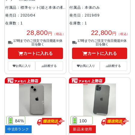
付属品：標準セット(箱と本体の番
付属品：本体のみ
号が異なります。)
発売日：2019/09
発売日：2020/04
在庫数：1
在庫数：1
22,800
28,800
円
円
（税込）
（税込）
17時までのご注文で当日発送※休
17時までのご注文で当日発送※休
日を除く
日を除く
カートに入れる
カートに入れる
お気に入り
比較する
お気に入り
比較する
84%
100
中古Bランク
新品未使用