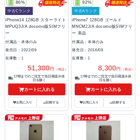
86%
92%
中古Cランク
中古Aランク
iPhone14 128GB スターライト
iPhone7 128GB ゴールド
MPUQ3J/A docomo版SIMフリ
MNCM2J/A docomo版SIMフリ
ー
ー 美品
付属品：本体のみ
付属品：本体のみ
発売日：2022/09
発売日：2016/09
在庫数：1
在庫数：1
51,300
8,300
円
円
（税込）
（税込）
17時までのご注文で当日発送※休
17時までのご注文で当日発送※休
日を除く
日を除く
カートに入れる
カートに入れる
お気に入り
比較する
お気に入り
比較する