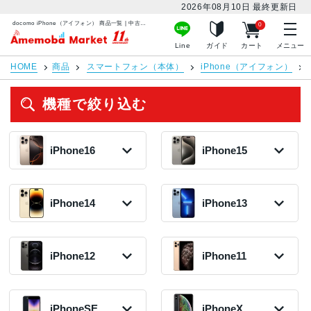
2026年08月10日
最終更新日
docomo iPhone（アイフォン） 商品一覧 | 中古スマホ販売のアメモバマーケット
0
アメモバマーケット
Line
ガイド
カート
メニュー
HOME
商品
スマートフォン（本体）
iPhone（アイフォン）
機種で絞り込む
iPhone16
iPhone15
iPhone16 Pro
iPhone15 Pro
2024年モデル
2023年モデル
iPhone14
iPhone13
126,800円〜
86,800円〜
在庫数:2
在庫数:2
iPhone14 Plus
iPhone13 Pro
iPhone15
2022年モデル
Max
2023年モデル
iPhone12
iPhone11
49,800円〜
2021年モデル
69,000円〜
在庫数:2
45,000円〜
在庫数:3
在庫数:12
iPhone12
iPhone11 Pro
iPhone14
2020年モデル
Max
2022年モデル
iPhoneSE
iPhoneX
iPhone13 Pro