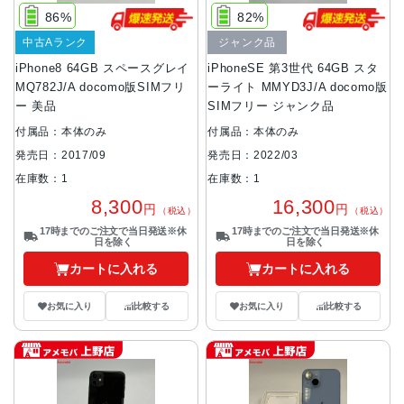
86%
82%
中古Aランク
ジャンク品
iPhone8 64GB スペースグレイ
iPhoneSE 第3世代 64GB スタ
MQ782J/A docomo版SIMフリ
ーライト MMYD3J/A docomo版
ー 美品
SIMフリー ジャンク品
付属品：本体のみ
付属品：本体のみ
発売日：2017/09
発売日：2022/03
在庫数：1
在庫数：1
8,300
16,300
円
円
（税込）
（税込）
17時までのご注文で当日発送※休
17時までのご注文で当日発送※休
日を除く
日を除く
カートに入れる
カートに入れる
お気に入り
比較する
お気に入り
比較する