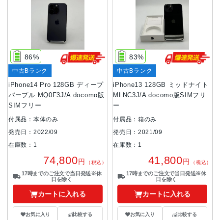
86%
83%
中古Bランク
中古Bランク
iPhone14 Pro 128GB ディープ
iPhone13 128GB ミッドナイト
パープル MQ0F3J/A docomo版
MLNC3J/A docomo版SIMフリ
SIMフリー
ー
付属品：本体のみ
付属品：箱のみ
発売日：2022/09
発売日：2021/09
在庫数：1
在庫数：1
74,800
41,800
円
円
（税込）
（税込）
17時までのご注文で当日発送※休
17時までのご注文で当日発送※休
日を除く
日を除く
カートに入れる
カートに入れる
お気に入り
比較する
お気に入り
比較する