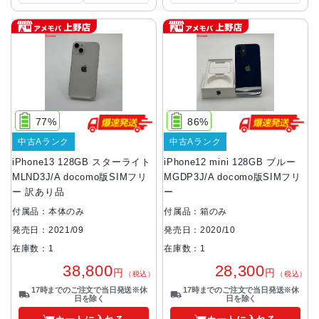
77%
86%
中古Aランク
中古Aランク
iPhone13 128GB スターライト
iPhone12 mini 128GB ブルー
MLND3J/A docomo版SIMフリ
MGDP3J/A docomo版SIMフリ
ー 訳あり品
ー
付属品：本体のみ
付属品：箱のみ
発売日：2021/09
発売日：2020/10
在庫数：1
在庫数：1
38,800
28,300
円
円
（税込）
（税込）
17時までのご注文で当日発送※休
17時までのご注文で当日発送※休
日を除く
日を除く