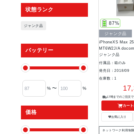
状態ランク
87%
ジャンク品
ジャンク品
iPhoneXS Max 
MT6W2J/A doc
バッテリー
ジャンク品
付属品：箱のみ
発売日：2018/09
在庫数：1
17
〜
%
%
17時までのご注文
カート
価格
お気に入り
ネットワーク利用制