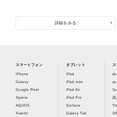
詳細をみる
スマートフォン
タブレット
ス
iPhone
iPad
d
Galaxy
iPad mini
au
Google Pixel
iPad Air
So
Xperia
iPad Pro
楽
AQUOS
Surface
Ym
Xiaomi
Galaxy Tab
S