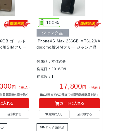
100%
ジャンク品
256GB ゴールド
iPhoneXS Max 256GB MT6U2J/A
omo版SIMフリー
docomo版SIMフリー ジャンク品
付属品：本体のみ
発売日：2018/09
在庫数：1
,300
17,800
円
円
（税込）
（税込）
で当日発送※休日を除く
17時までのご注文で当日発送※休日を除く
に入れる
カートに入れる
比較する
お気に入り
比較する
限◯
SIMロック解除済