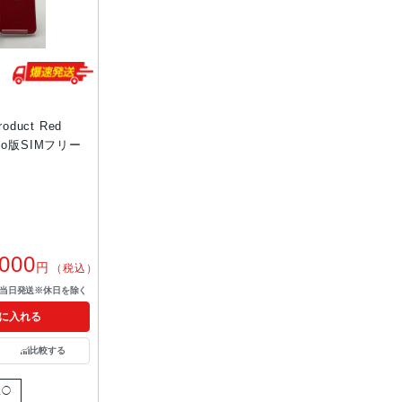
roduct Red
omo版SIMフリー
,000
円
（税込）
で当日発送※休日を除く
に入れる
比較する
限◯