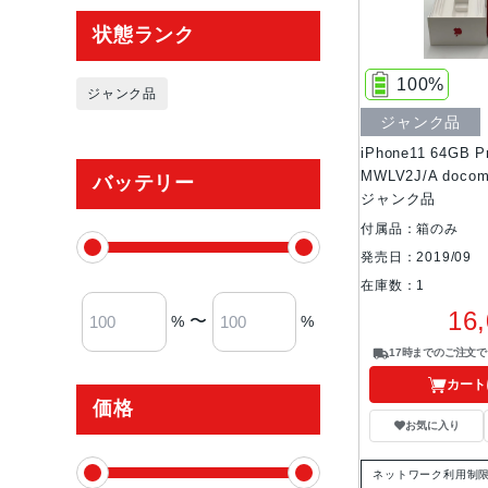
状態ランク
100%
ジャンク品
ジャンク品
iPhone11 64GB P
MWLV2J/A doc
バッテリー
ジャンク品
付属品：箱のみ
発売日：2019/09
在庫数：1
16
〜
%
%
17時までのご注文
カート
価格
お気に入り
ネットワーク利用制