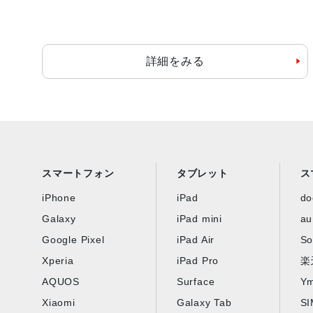
詳細をみる
スマートフォン
タブレット
ス
iPhone
iPad
d
Galaxy
iPad mini
au
Google Pixel
iPad Air
So
Xperia
iPad Pro
楽
AQUOS
Surface
Ym
Xiaomi
Galaxy Tab
S