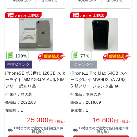
お気に入り
比較する
お気に入り
比較する
100%
77％
中古Cランク
ジャンク品
iPhoneSE 第3世代 128GB スタ
iPhone11 Pro Max 64GB スペ
ーライト MMYG3J/A AU版SIM
ースグレイ MWHD2J/A AU版
フリー 訳あり品
SIMフリー ジャンク品 au
付属品：箱のみ
付属品：本体のみ
発売日：2022/03
発売日：2019/09
在庫数：1
在庫数：1
25,300
16,800
円
円
（税込）
（税込）
17時までのご注文で当日発送※休
17時までのご注文で当日発送※休
日を除く
日を除く