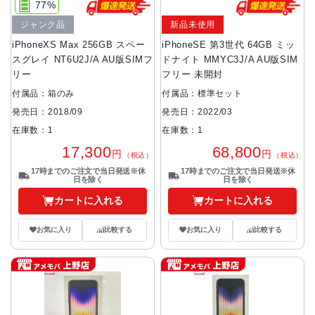
77%
ジャンク品
新品未使用
iPhoneXS Max 256GB スペー
iPhoneSE 第3世代 64GB ミッ
スグレイ NT6U2J/A AU版SIMフ
ドナイト MMYC3J/A AU版SIM
リー
フリー 未開封
付属品：箱のみ
付属品：標準セット
発売日：2018/09
発売日：2022/03
在庫数：1
在庫数：1
17,300
68,800
円
円
（税込）
（税込）
17時までのご注文で当日発送※休
17時までのご注文で当日発送※休
日を除く
日を除く
カートに入れる
カートに入れる
お気に入り
比較する
お気に入り
比較する