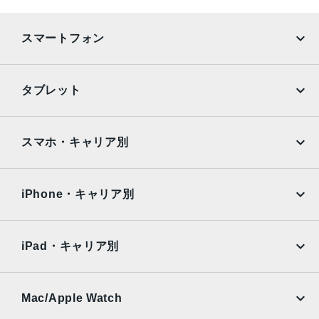
スマートフォン
iPhone
Galaxy
タブレット
Google Pixel
Xperia
iPad
iPad mini
AQUOS
Xiaomi
スマホ・キャリア別
iPad Air
iPad Pro
OPPO
Android
docomo
au
Surface
Galaxy Tab
iPhone・キャリア別
SoftBank
楽天モバイル
Xiaomi Tablet
docomo
au
Ymobile
SIMフリー
iPad・キャリア別
SoftBank
楽天モバイル
UQmobile
au
SoftBank
Ymobile
SIMフリー
Mac/Apple Watch
docomo
Wi-Fi