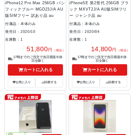
iPhone12 Pro Max 256GB パシ
iPhoneSE 第2世代 256GB ブラ
フィックブルー MGD23J/A AU
ック MXVT2J/A AU版SIMフリ
版SIMフリー 訳あり品 au
ー ジャンク品 au
付属品：本体のみ
付属品：本体のみ
発売日：2020/10
発売日：2020/04
在庫数：1
在庫数：1
51,800
14,800
円
円
（税込）
（税込）
17時までのご注文で当日発送※休
17時までのご注文で当日発送※休
日を除く
日を除く
カートに入れる
カートに入れる
お気に入り
比較する
お気に入り
比較する