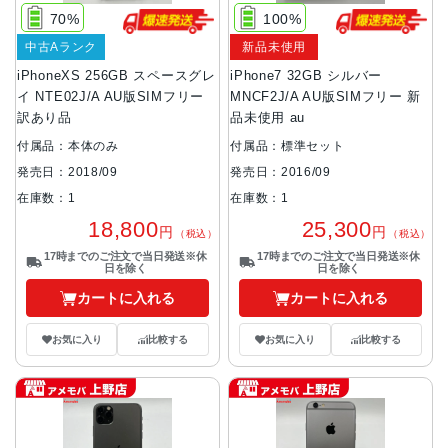
70%
100%
中古Aランク
新品未使用
iPhoneXS 256GB スペースグレ
iPhone7 32GB シルバー
イ NTE02J/A AU版SIMフリー
MNCF2J/A AU版SIMフリー 新
訳あり品
品未使用 au
付属品：本体のみ
付属品：標準セット
発売日：2018/09
発売日：2016/09
在庫数：1
在庫数：1
18,800
25,300
円
円
（税込）
（税込）
17時までのご注文で当日発送※休
17時までのご注文で当日発送※休
日を除く
日を除く
カートに入れる
カートに入れる
お気に入り
比較する
お気に入り
比較する