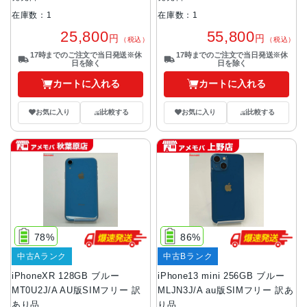
在庫数：1
在庫数：1
25,800
55,800
円
円
（税込）
（税込）
17時までのご注文で当日発送※休
17時までのご注文で当日発送※休
日を除く
日を除く
カートに入れる
カートに入れる
お気に入り
比較する
お気に入り
比較する
78%
86%
中古Aランク
中古Bランク
iPhoneXR 128GB ブルー
iPhone13 mini 256GB ブルー
MT0U2J/A AU版SIMフリー 訳
MLJN3J/A au版SIMフリー 訳あ
あり品
り品