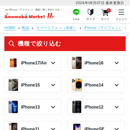
2026年08月07日
最終更新日
au iPhone（アイフォン） 商品一覧 | 中古スマホ販売のアメモバマーケット
0
アメモバマーケット
Line
ガイド
カート
メニュー
HOME
商品
スマートフォン（本体）
iPhone（アイフォン）
機種で絞り込む
iPhone17/Air
iPhone16
iPhone Air
iPhone 16e
2025年モデル
2025年モデル
iPhone15
iPhone14
153,800円〜
82,800円〜
在庫数:2
在庫数:3
iPhone15 Pro
iPhone14 Plus
iPhone16 Pro
2022年モデル
Max
2024年モデル
iPhone13
iPhone12
75,800円〜
2023年モデル
133,500円〜
在庫数:1
130,500円〜
在庫数:1
在庫数:2
iPhone13 Pro
iPhone12 Pro
iPhone14
iPhone16
2020年モデル
Max
2022年モデル
iPhone11
iPhoneSE
iPhone15 Pro