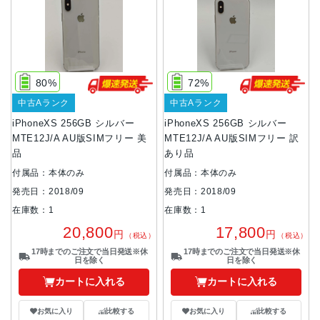
80%
72%
中古Aランク
中古Aランク
iPhoneXS 256GB シルバー
iPhoneXS 256GB シルバー
MTE12J/A AU版SIMフリー 美
MTE12J/A AU版SIMフリー 訳
品
あり品
付属品：本体のみ
付属品：本体のみ
発売日：2018/09
発売日：2018/09
在庫数：1
在庫数：1
20,800
17,800
円
円
（税込）
（税込）
17時までのご注文で当日発送※休
17時までのご注文で当日発送※休
日を除く
日を除く
カートに入れる
カートに入れる
お気に入り
比較する
お気に入り
比較する