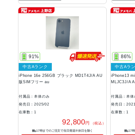
91%
86%
中古Aランク
中古Aラ
iPhone 16e 256GB ブラック MD1T4J/A AU
iPhone13 
版SIMフリー au
MLJC3J/A
付属品：本体のみ
付属品：本体
発売日：2025/02
発売日：2021
在庫数：1
在庫数：1
92,800
円
（税込）
17時までのご注文で当日発送※休日を除く
17