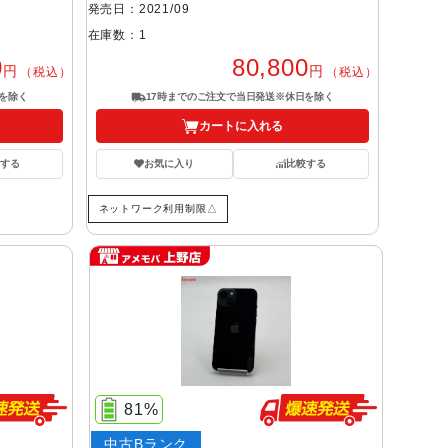
発売日：2021/09
在庫数：1
0
80,800
円
円
（税込）
（税込）
を除く
17時までのご注文で当日発送※休日を除く
カートに入れる
する
お気に入り
比較する
ネットワーク利用制限△
81%
中古Bランク