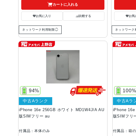
カートに入れる
お気に入り
比較する
お気
ネットワーク利用制限◯
ネットワーク
94%
100
中古Aランク
中古Aラ
iPhone 16e 256GB ホワイト MD1W4J/A AU
iPhone 16
版SIMフリー au
版SIMフリー
付属品：本体のみ
付属品：箱