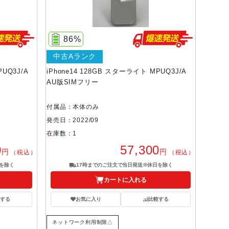
86%
中古Aランク
PUQ3J/A
iPhone14 128GB スターライト MPUQ3J/A
AU版SIMフリー
付属品：本体のみ
発売日：2022/09
在庫数：1
0
57,300
円
円
（税込）
（税込）
を除く
17時までのご注文で当日発送※休日を除く
カートに入れる
する
お気に入り
比較する
ネットワーク利用制限△