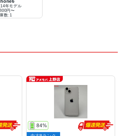
Phone6
014年モデル
,800円〜
庫数:1
84%
中古Bランク