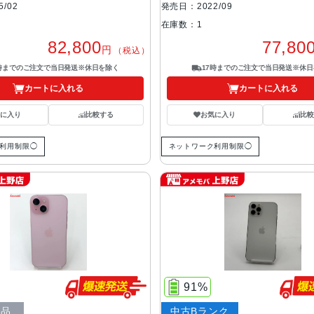
/02
発売日：2022/09
在庫数：1
82,800
77,80
円
（税込）
7時までのご注文で当日発送※休日を除く
17時までのご注文で当日発送※休日
カートに入れる
カートに入れる
気に入り
比較する
お気に入り
比較
利用制限◯
ネットワーク利用制限◯
91%
ク品
中古Bランク