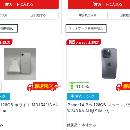
カートに入れる
カートに入れる
に入り
比較する
お気に入り
比較
利用制限◯
ネットワーク利用制限△
%
100%
ンク
中古Aランク
e 128GB ホワイト MD1R4J/A AU
iPhone14 Pro 128GB スペース
 au
3L243J/A AU版SIMフリー
のみ
付属品：本体のみ