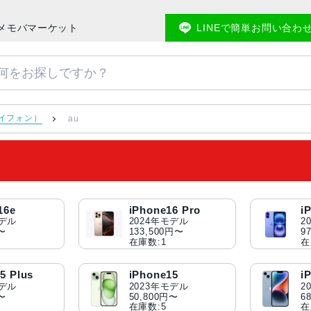
のアメモバマーケット
LINEで簡単お問い合わ
アイフォン）
au
16e
iPhone16 Pro
i
モデル
2024年モデル
2
円〜
133,500円〜
9
在庫数:1
在
5 Plus
iPhone15
i
モデル
2023年モデル
2
円〜
50,800円〜
6
在庫数:5
在