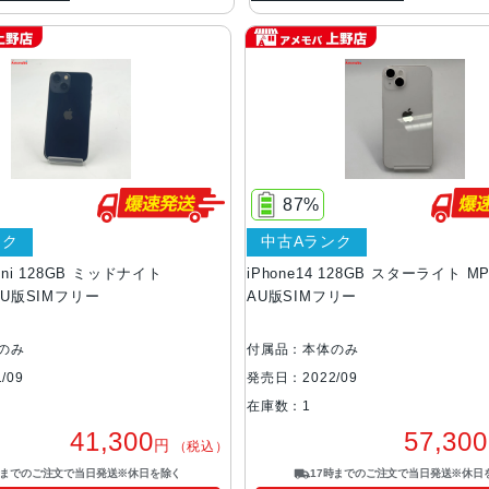
87%
ンク
中古Aランク
mini 128GB ミッドナイト
iPhone14 128GB スターライト MP
 AU版SIMフリー
AU版SIMフリー
のみ
付属品：本体のみ
/09
発売日：2022/09
在庫数：1
41,300
57,300
円
（税込）
時までのご注文で当日発送※休日を除く
17時までのご注文で当日発送※休日