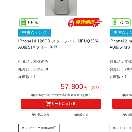
99%
73%
中古Aランク
中古Aラ
iPhone14 128GB スターライト MPUQ3J/A
iPhone12 
AU版SIMフリー 美品
AU版SIMフ
付属品：本体のみ
付属品：本
発売日：2022/09
発売日：2020
在庫数：1
在庫数：1
57,800
円
（税込）
17時までのご注文で当日発送※休日を除く
1
カートに入れる
お気に入り
比較する
お
ネットワーク利用制限◯
ネットワーク