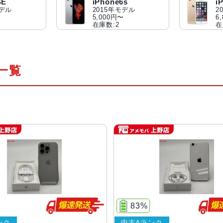
SE
iPhone6s
i
モデル
2015年モデル
2
〜
5,000円〜
6
在庫数:2
在
品一覧
83%
ンク
中古Aランク