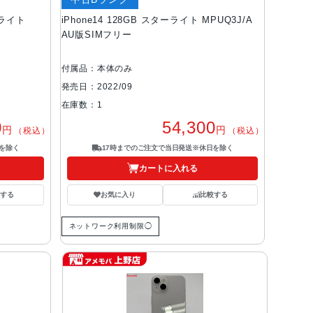
ーライト
iPhone14 128GB スターライト MPUQ3J/A
AU版SIMフリー
付属品：本体のみ
発売日：2022/09
在庫数：1
0
54,300
円
円
（税込）
（税込）
を除く
17時までのご注文で当日発送※休日を除く
カートに入れる
する
お気に入り
比較する
ネットワーク利用制限◯