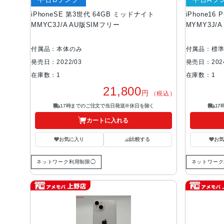
iPhoneSE 第3世代 64GB ミッドナイト
iPhone1
MMYC3J/A AU版SIMフリー
MYMY3J/
付属品：本体のみ
付属品：標
発売日：2022/03
発売日：2024
在庫数：1
在庫数：1
21,800
円
（税込）
17時までのご注文で当日発送※休日を除く
1
カートに入れる
お気に入り
比較する
お
ネットワーク利用制限◯
ネットワーク