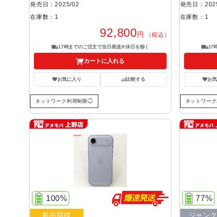
発売日：2025/02
発売日：2025
在庫数：1
在庫数：1
92,800
円
（税込）
17時までのご注文で当日発送※休日を除く
1
カートに入れる
お気に入り
比較する
お
ネットワーク利用制限◯
ネットワーク
100%
77%
新品同様
ジャン