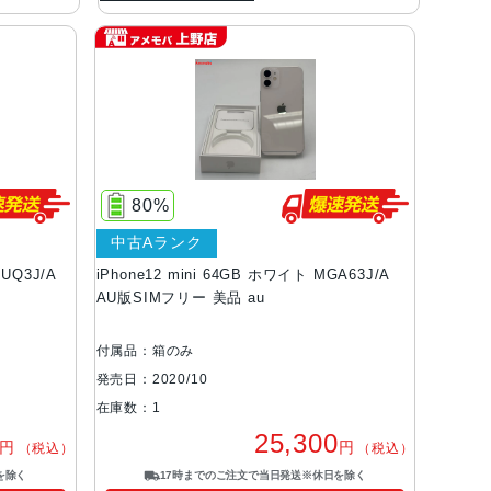
80%
中古Aランク
UQ3J/A
iPhone12 mini 64GB ホワイト MGA63J/A
AU版SIMフリー 美品 au
付属品：箱のみ
発売日：2020/10
在庫数：1
25,300
円
円
（税込）
（税込）
を除く
17時までのご注文で当日発送※休日を除く