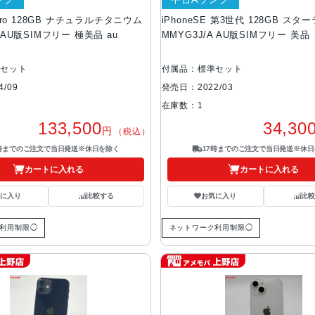
6 Pro 128GB ナチュラルチタニウム
iPhoneSE 第3世代 128GB スタ
A AU版SIMフリー 極美品 au
MMYG3J/A AU版SIMフリー 美品
準セット
付属品：標準セット
/09
発売日：2022/03
在庫数：1
133,500
34,30
円
（税込）
7時までのご注文で当日発送※休日を除く
17時までのご注文で当日発送※休日
カートに入れる
カートに入れる
気に入り
比較する
お気に入り
比較
利用制限◯
ネットワーク利用制限◯