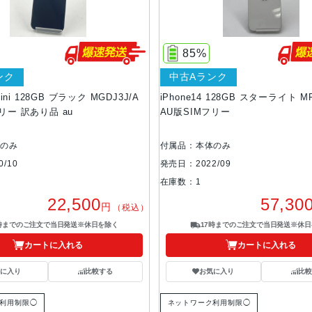
85%
ンク
中古Aランク
mini 128GB ブラック MGDJ3J/A
iPhone14 128GB スターライト M
リー 訳あり品 au
AU版SIMフリー
体のみ
付属品：本体のみ
/10
発売日：2022/09
在庫数：1
22,500
57,30
円
（税込）
7時までのご注文で当日発送※休日を除く
17時までのご注文で当日発送※休日
カートに入れる
カートに入れる
気に入り
比較する
お気に入り
比較
利用制限◯
ネットワーク利用制限◯