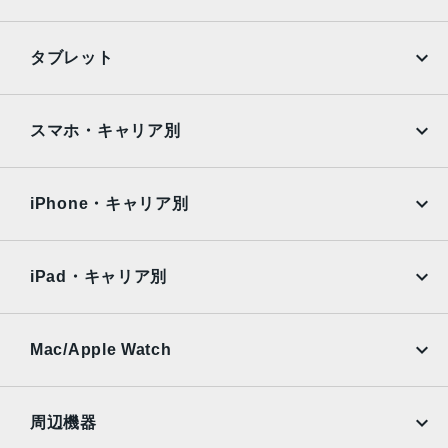
iPhone
Galaxy
タブレット
Google Pixel
Xperia
iPad
iPad mini
AQUOS
Xiaomi
スマホ・キャリア別
iPad Air
iPad Pro
OPPO
Android
docomo
au
Surface
Galaxy Tab
iPhone・キャリア別
SoftBank
楽天モバイル
Xiaomi Tablet
docomo
au
Ymobile
SIMフリー
iPad・キャリア別
SoftBank
楽天モバイル
UQmobile
au
SoftBank
Ymobile
SIMフリー
Mac/Apple Watch
docomo
Wi-Fi
UQmobile
MacBook
MacBook Air
周辺機器