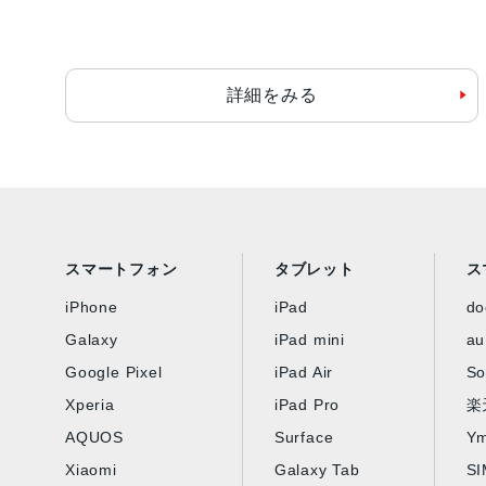
詳細をみる
スマートフォン
タブレット
ス
iPhone
iPad
d
Galaxy
iPad mini
au
Google Pixel
iPad Air
So
Xperia
iPad Pro
楽
AQUOS
Surface
Ym
Xiaomi
Galaxy Tab
S