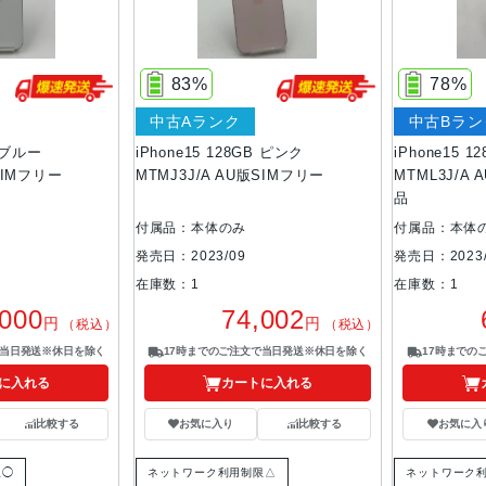
83%
78%
中古Aランク
中古Bラン
B ブルー
iPhone15 128GB ピンク
iPhone15 
SIMフリー
MTMJ3J/A AU版SIMフリー
MTML3J/A
品
付属品：本体のみ
付属品：本体
発売日：2023/09
発売日：2023/
在庫数：1
在庫数：1
,000
74,002
円
円
（税込）
（税込）
で当日発送※休日を除く
17時までのご注文で当日発送※休日を除く
17時までの
に入れる
カートに入れる
比較する
お気に入り
比較する
お気に入
限◯
ネットワーク利用制限△
ネットワーク