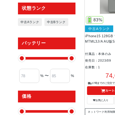
状態ランク
83%
中古Aランク
中古Bランク
中古Aランク
iPhone15 128G
MTML3J/A AU版
バッテリー
付属品：本体のみ
発売日：2023/09
在庫数：1
74
〜
%
%
17時までのご注文
カート
価格
お気に入り
ネットワーク利用制