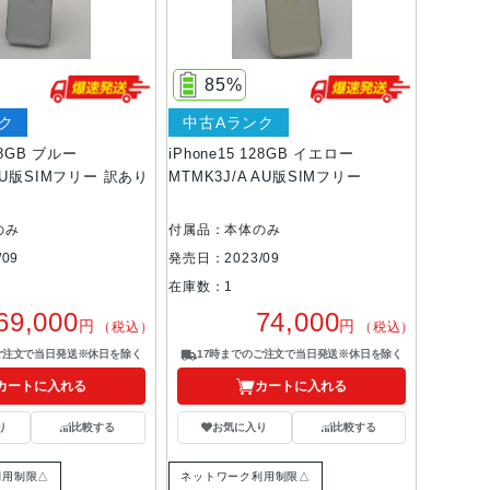
85%
ク
中古Aランク
128GB ブルー
iPhone15 128GB イエロー
 AU版SIMフリー 訳あり
MTMK3J/A AU版SIMフリー
のみ
付属品：本体のみ
09
発売日：2023/09
在庫数：1
69,000
74,000
円
円
（税込）
（税込）
ご注文で当日発送※休日を除く
17時までのご注文で当日発送※休日を除く
カートに入れる
カートに入れる
り
比較する
お気に入り
比較する
利用制限△
ネットワーク利用制限△