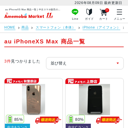
2026年08月09日
最終更新日
au iPhoneXS Max 商品一覧 | 中古スマホ販売のアメモバマーケット
0
アメモバマーケット
Line
ガイド
カート
メニュー
HOME
商品
スマートフォン（本体）
iPhone（アイフォン）
au iPhoneXS Max 商品一覧
3件
見つかりました
85%
80%
中古Aランク
中古Cランク