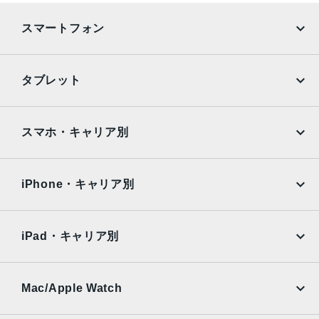
スマートフォン
iPhone
Galaxy
タブレット
Google Pixel
Xperia
iPad
iPad mini
AQUOS
Xiaomi
スマホ・キャリア別
iPad Air
iPad Pro
OPPO
Android
docomo
au
Surface
Galaxy Tab
iPhone・キャリア別
SoftBank
楽天モバイル
Xiaomi Tablet
docomo
au
Ymobile
SIMフリー
iPad・キャリア別
SoftBank
楽天モバイル
UQmobile
au
SoftBank
Ymobile
SIMフリー
Mac/Apple Watch
docomo
Wi-Fi
UQmobile