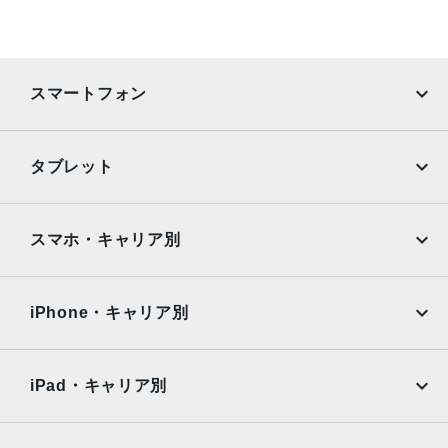
スマートフォン
iPhone
Galaxy
タブレット
Google Pixel
Xperia
iPad
iPad mini
AQUOS
Xiaomi
スマホ・キャリア別
iPad Air
iPad Pro
OPPO
Android
docomo
au
Surface
Galaxy Tab
iPhone・キャリア別
SoftBank
楽天モバイル
Xiaomi Tablet
docomo
au
Ymobile
SIMフリー
iPad・キャリア別
SoftBank
楽天モバイル
UQmobile
au
SoftBank