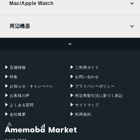
Ymobile
SIMフリー
Mac/Apple Watch
docomo
Wi-Fi
UQmobile
MacBook
MacBook Air
周辺機器
MacBook Pro
iMac
ページトップへ
Apple Pencil
Keyboard
Mac mini
Mac Studio
充電器
iPadケース
Mac Pro
Apple Watch
店舗情報
ご利用ガイド
特集
お問い合わせ
お知らせ・キャンペーン
プライバシーポリシー
お客様の声
特定商取引法に基づく表記
よくある質問
サイトマップ
会社概要
利用規約