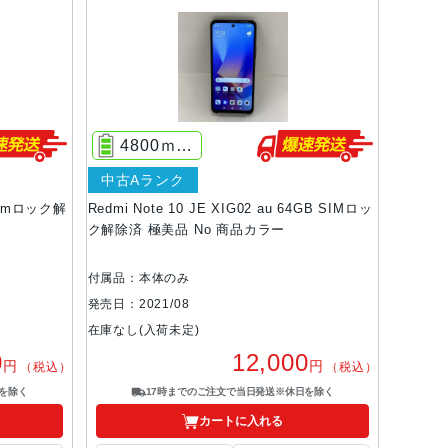
4800ｍAh
中古Aランク
 Simロック解
Redmi Note 10 JE XIG02 au 64GB SIMロッ
ク解除済 極美品 No 商品カラー
付属品：本体のみ
発売日：2021/08
在庫なし(入荷未定)
0
12,000
円
円
（税込）
（税込）
を除く
17時までのご注文で当日発送※休日を除く
カートに入れる