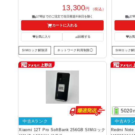
13,300
円
（税込）
17時までのご注文で当日発送※休日を除く
1
カートに入れる
お気に入り
比較する
お
SIMロック解除済
ネットワーク利用制限◯
SIMロック
5020ｍ
中古Aランク
中古Aラ
Xiaomi 12T Pro SoftBank 256GB SIMロック
Redmi Not