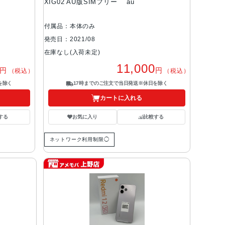
XIG02 AU版SIMフリー au
付属品：本体のみ
発売日：2021/08
在庫なし(入荷未定)
11,000
円
円
（税込）
（税込）
を除く
17時までのご注文で当日発送※休日を除く
カートに入れる
する
お気に入り
比較する
ネットワーク利用制限◯