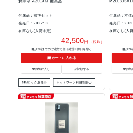
解除済 A201XM 極美品
M2003J6A
付属品：標準セット
付属品：本体
発売日：2022/12
発売日：2020
在庫なし(入荷未定)
在庫なし(入荷
42,500
円
（税込）
17時までのご注文で当日発送※休日を除く
17
カートに入れる
お気に入り
比較する
お気
SIMロック解除済
ネットワーク利用制限◯