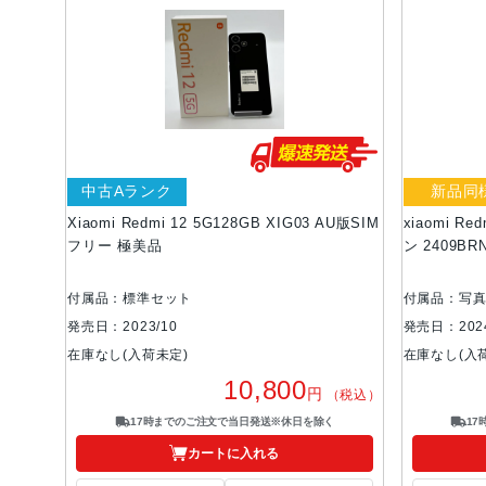
中古Aランク
新品同
Xiaomi Redmi 12 5G128GB XIG03 AU版SIM
xiaomi R
フリー 極美品
ン 2409B
付属品：標準セット
付属品：写
発売日：2023/10
発売日：2024
在庫なし(入荷未定)
在庫なし(入
10,800
円
（税込）
17時までのご注文で当日発送※休日を除く
1
カートに入れる