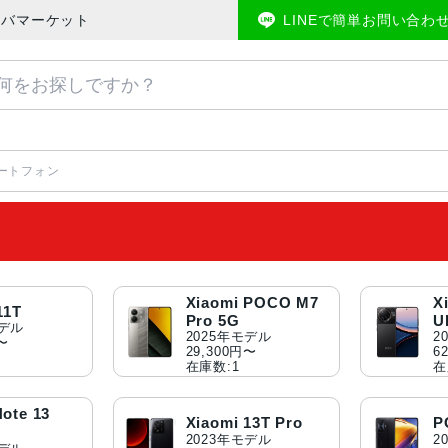
メモバマーケット
LINEで簡単お問い合わ
マートフォン
Xiaomi POCO M7
X
11T
Pro 5G
U
モデル
2025年モデル
2
円〜
29,300円〜
6
在庫数:1
在
ote 13
Xiaomi 13T Pro
P
2023年モデル
2