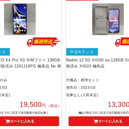
ンク
中古Aランク
CO X4 Pro 5G SIMフリー 128GB
Redmi 12 5G XIG03 au 128GB
除済み 2201116PG 極美品 No 商
除済み XIG03 極美品
体のみ
付属品：標準セット
/03
発売日：2023/10
荷未定)
在庫なし(入荷未定)
19,500
13,30
円
（税込）
7時までのご注文で当日発送※休日を除く
17時までのご注文で当日発送※休日
カートに入れる
カートに入れる