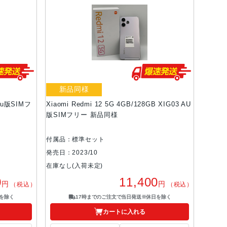
新品同様
 au版SIMフ
Xiaomi Redmi 12 5G 4GB/128GB XIG03 AU
版SIMフリー 新品同様
付属品：標準セット
発売日：2023/10
在庫なし(入荷未定)
0
11,400
円
円
（税込）
（税込）
を除く
17時までのご注文で当日発送※休日を除く
カートに入れる