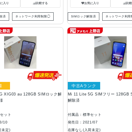
気に入り
比較する
お気に入り
比較
解除済
ネットワーク利用制限◯
SIMロック解除済
ネットワーク利用
様
中古Aランク
5G XIG03 au 128GB SIMロック解
Mi 11 Lite 5G SIMフリー 128G
様
解除済
準セット
付属品：標準セット
/10
発売日：2021/07
荷未定)
在庫なし(入荷未定)