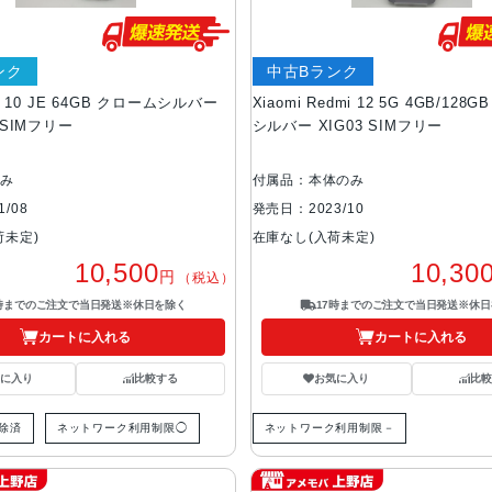
ンク
中古Bランク
te 10 JE 64GB クロームシルバー
Xiaomi Redmi 12 5G 4GB/128
版SIMフリー
シルバー XIG03 SIMフリー
のみ
付属品：本体のみ
/08
発売日：2023/10
荷未定)
在庫なし(入荷未定)
10,500
10,30
円
（税込）
7時までのご注文で当日発送※休日を除く
17時までのご注文で当日発送※休日
カートに入れる
カートに入れる
気に入り
比較する
お気に入り
比較
解除済
ネットワーク利用制限◯
ネットワーク利用制限－