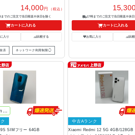
14,000
15,30
円
（税込）
7時までのご注文で当日発送※休日を除く
17時までのご注文で当日発送※休日
カートに入れる
カートに入れる
気に入り
比較する
お気に入り
比較
解除済
ネットワーク利用制限◯
Ah
ンク
中古Aランク
e 9S SIMフリー 64GB
Xiaomi Redmi 12 5G 4GB/128