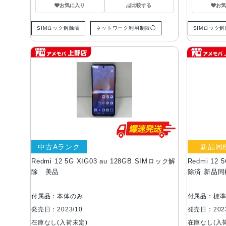
お気に入り
比較する
お
SIMロック解除済
ネットワーク利用制限◯
SIMロック
中古Aランク
新品同
Redmi 12 5G XIG03 au 128GB SIMロック解
Redmi 12 
除 美品
除済 新品同
付属品：本体のみ
付属品：標
発売日：2023/10
発売日：2023
在庫なし(入荷未定)
在庫なし(入