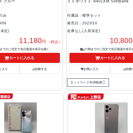
1R ブルー
イトホワイト A401XM SoftBank
のみ
付属品：標準セット
/06
発売日：2023/10
未定)
在庫なし(入荷未定)
11,180
10,800
円
（税込）
時までのご注文で当日発送※休日を除く
17時までのご注文で当日発送※休日
カートに入れる
カートに入れる
に入り
比較する
お気に入り
比較
ネットワーク利用制限◯