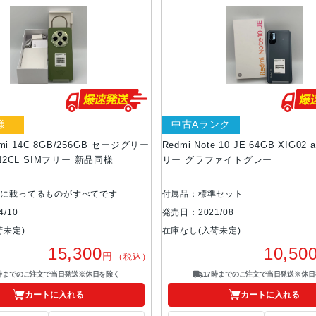
様
中古Aランク
edmi 14C 8GB/256GB セージグリー
Redmi Note 10 JE 64GB XIG02
RN2CL SIMフリー 新品同様
リー グラファイトグレー
真に載ってるものがすべてです
付属品：標準セット
/10
発売日：2021/08
荷未定)
在庫なし(入荷未定)
15,300
10,50
円
（税込）
7時までのご注文で当日発送※休日を除く
17時までのご注文で当日発送※休日
カートに入れる
カートに入れる