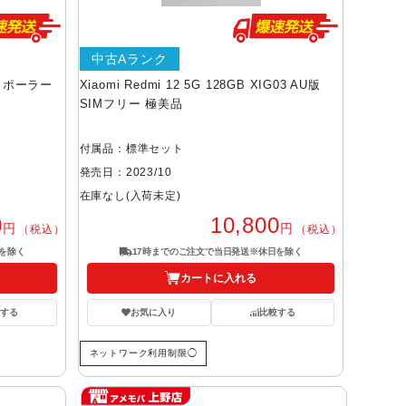
中古Aランク
GB ポーラー
Xiaomi Redmi 12 5G 128GB XIG03 AU版
SIMフリー 極美品
付属品：標準セット
発売日：2023/10
在庫なし(入荷未定)
0
10,800
円
円
（税込）
（税込）
を除く
17時までのご注文で当日発送※休日を除く
カートに入れる
する
お気に入り
比較する
ネットワーク利用制限◯