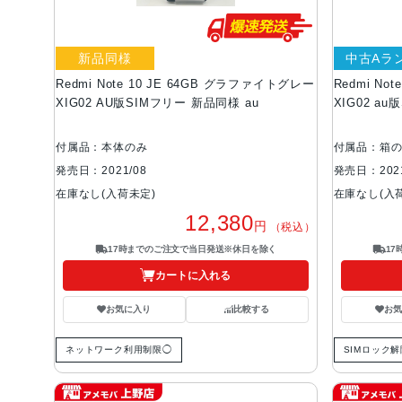
新品同様
中古Aラ
Redmi Note 10 JE 64GB グラファイトグレー
Redmi No
XIG02 AU版SIMフリー 新品同様 au
XIG02 au
付属品：本体のみ
付属品：箱
発売日：2021/08
発売日：2021
在庫なし(入荷未定)
在庫なし(入
12,380
円
（税込）
17時までのご注文で当日発送※休日を除く
1
カートに入れる
お気に入り
比較する
お
ネットワーク利用制限◯
SIMロック