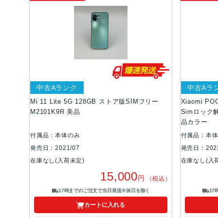
中古Aランク
中古Aラ
Mi 11 Lite 5G 128GB ストア版SIMフリー
Xiaomi PO
M2101K9R 美品
Simロック解
品カラー
付属品：本体のみ
付属品：本
発売日：2021/07
発売日：2022
在庫なし(入荷未定)
在庫なし(入
15,000
円
（税込）
17時までのご注文で当日発送※休日を除く
1
カートに入れる