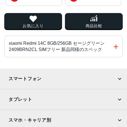
お気に入り
商品比較
xiaomi Redmi 14C 8GB/256GB セージグリーン
2409BRN2CL SIMフリー 新品同様のスペック
CPU
MediaTek Helio G81-Ultra
スマートフォン
液晶
iPhone
Galaxy
6.88インチ
タブレット
本体サイズ
Google Pixel
Xperia
iPad
iPad mini
171.88×77.8×8.22mm
AQUOS
Xiaomi
スマホ・キャリア別
重量