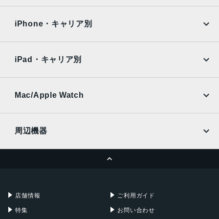
iPad Air
iPad Pro
OPPO
Android
204.8g
docomo
au
Surface
Galaxy Tab
iPhone・キャリア別
メモリ容量
SoftBank
楽天モバイル
Xiaomi Tablet
RAM:4GB、8GB
docomo
au
Ymobile
SIMフリー
ROM:128GB、256GB
iPad・キャリア別
SoftBank
楽天モバイル
背面カメラ
UQmobile
au
SoftBank
5000万画素
Ymobile
SIMフリー
Mac/Apple Watch
前面カメラ
docomo
Wi-Fi
UQmobile
MacBook
MacBook Air
1300万画素
周辺機器
カラー
MacBook Pro
iMac
ページトップへ
ミッドナイトブラック
Apple Pencil
Keyboard
Mac mini
Mac Studio
セージグリーン
充電器
iPadケース
スターリーブルー
Mac Pro
Apple Watch
店舗情報
ご利用ガイド
バッテリー容量
特集
お問い合わせ
5160mAh