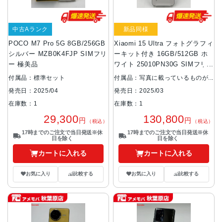
中古Aランク
新品同様
POCO M7 Pro 5G 8GB/256GB
Xiaomi 15 Ultra フォトグラフィ
シルバー MZB0K4FJP SIMフリ
ーキット付き 16GB/512GB ホ
ー 極美品
ワイト 25010PN30G SIMフリ
ー 新品同様
付属品：標準セット
付属品：写真に載っているものが
全てです。
発売日：2025/04
発売日：2025/03
在庫数：1
在庫数：1
29,300
130,800
円
円
（税込）
（税込）
17時までのご注文で当日発送※休
17時までのご注文で当日発送※休
日を除く
日を除く
カートに入れる
カートに入れる
お気に入り
比較する
お気に入り
比較する