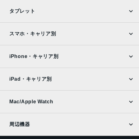
iPhone
Galaxy
タブレット
Google Pixel
Xperia
iPad
iPad mini
AQUOS
Xiaomi
スマホ・キャリア別
iPad Air
iPad Pro
OPPO
Android
docomo
au
Surface
Galaxy Tab
iPhone・キャリア別
SoftBank
楽天モバイル
Xiaomi Tablet
docomo
au
Ymobile
SIMフリー
iPad・キャリア別
SoftBank
楽天モバイル
UQmobile
au
SoftBank
Ymobile
SIMフリー
Mac/Apple Watch
docomo
Wi-Fi
UQmobile
MacBook
MacBook Air
周辺機器
MacBook Pro
iMac