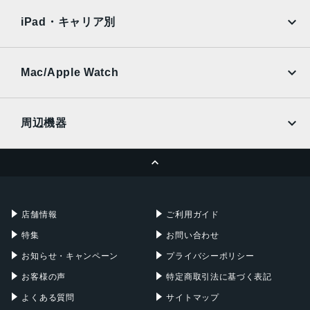
docomo
au
Ymobile
SIMフリー
iPad・キャリア別
SoftBank
楽天モバイル
UQmobile
au
SoftBank
Ymobile
SIMフリー
Mac/Apple Watch
docomo
Wi-Fi
UQmobile
MacBook
MacBook Air
周辺機器
MacBook Pro
iMac
ページトップへ
Apple Pencil
Keyboard
Mac mini
Mac Studio
充電器
iPadケース
Mac Pro
Apple Watch
店舗情報
ご利用ガイド
特集
お問い合わせ
お知らせ・キャンペーン
プライバシーポリシー
お客様の声
特定商取引法に基づく表記
よくある質問
サイトマップ