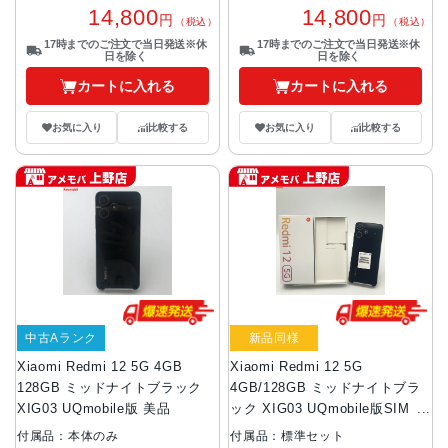
14,800
14,800
円
円
（税込）
（税込）
17時までのご注文で当日発送※休
17時までのご注文で当日発送※休
日を除く
日を除く
カートに入れる
カートに入れる
お気に入り
比較する
お気に入り
比較する
中古Aランク
新品同様
Xiaomi Redmi 12 5G 4GB
Xiaomi Redmi 12 5G
128GB ミッドナイトブラック
4GB/128GB ミッドナイトブラ
XIG03 UQmobile版 美品
ック XIG03 UQmobile版SIMフ
リー 新品同様
付属品：本体のみ
付属品：標準セット