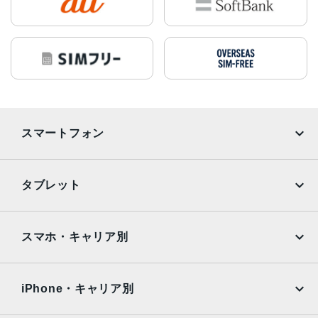
スマートフォン
iPhone
Galaxy
タブレット
Google Pixel
Xperia
iPad
iPad mini
AQUOS
Xiaomi
スマホ・キャリア別
iPad Air
iPad Pro
OPPO
Android
docomo
au
Surface
Galaxy Tab
iPhone・キャリア別
SoftBank
楽天モバイル
Xiaomi Tablet