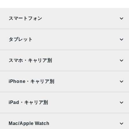
スマートフォン
iPhone
Galaxy
タブレット
Google Pixel
Xperia
iPad
iPad mini
AQUOS
Xiaomi
スマホ・キャリア別
iPad Air
iPad Pro
OPPO
Android
docomo
au
Surface
Galaxy Tab
iPhone・キャリア別
SoftBank
楽天モバイル
Xiaomi Tablet
docomo
au
Ymobile
SIMフリー
iPad・キャリア別
SoftBank
楽天モバイル
UQmobile
au
SoftBank
Ymobile
SIMフリー
Mac/Apple Watch