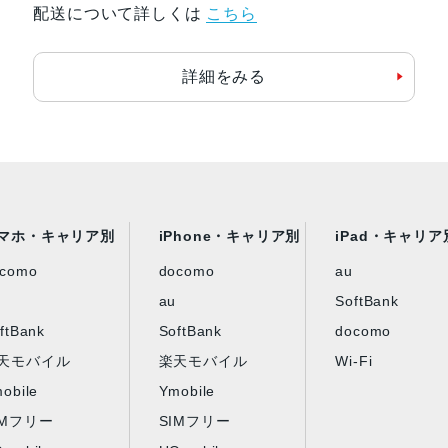
配送について詳しくは
こちら
認証機能
指紋/顔認証
詳細をみる
発売日
2023年10月6日
マホ・キャリア別
iPhone・キャリア別
iPad・キャリア
ocomo
docomo
au
au
SoftBank
ftBank
SoftBank
docomo
天モバイル
楽天モバイル
Wi-Fi
obile
Ymobile
IMフリー
SIMフリー