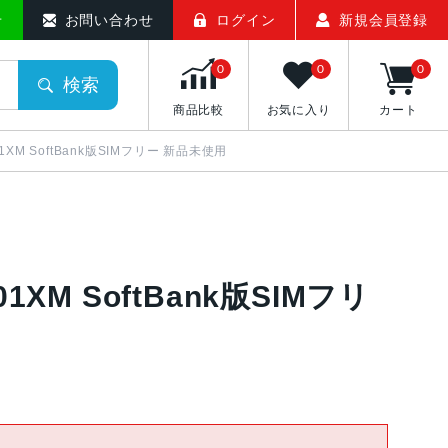
せ
お問い合わせ
ログイン
新規会員登録
0
0
0
検索
商品比較
お気に入り
カート
 A401XM SoftBank版SIMフリー 新品未使用
A401XM SoftBank版SIMフリ