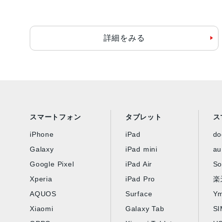
詳細をみる
スマートフォン
タブレット
ス
iPhone
iPad
d
Galaxy
iPad mini
au
Google Pixel
iPad Air
So
Xperia
iPad Pro
楽
AQUOS
Surface
Ym
Xiaomi
Galaxy Tab
S