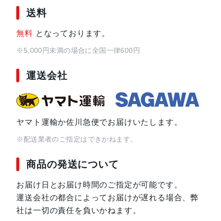
送料
スカイブルー
無料
となっております。
サイズ・重さ
76 x 169 x 8.2mm・200ｇ/
※5,000円未満の場合に全国一律600円
76 x 169 x 10.3mm・200ｇ
運送会社
液晶
6.8インチ
アウトカメラ
メインカメラ：約5000万画素
深度センサー：約200万画素
ヤマト運輸か佐川急便でお届けいたします。
※配送業者のご指定はできかねます。
インカメラ
約500万画素
商品の発送について
内蔵メモリ
4GB/128GB
お届け日とお届け時間のご指定が可能です。
8GB/256GB
運送会社の都合によってお届けが遅れる場合、弊
社は一切の責任を負いかねます。
バッテリー容量
5000ｍAh