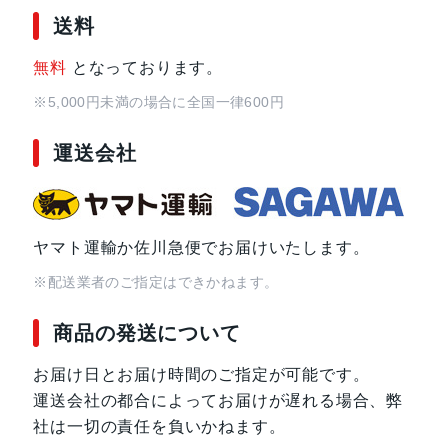
送料
スカイブルー
無料
となっております。
サイズ・重さ
76 x 169 x 8.2mm・200ｇ/
※5,000円未満の場合に全国一律600円
76 x 169 x 10.3mm・200ｇ
運送会社
液晶
6.8インチ
アウトカメラ
メインカメラ：約5000万画素
深度センサー：約200万画素
ヤマト運輸か佐川急便でお届けいたします。
※配送業者のご指定はできかねます。
インカメラ
約500万画素
商品の発送について
内蔵メモリ
4GB/128GB
お届け日とお届け時間のご指定が可能です。
8GB/256GB
運送会社の都合によってお届けが遅れる場合、弊
社は一切の責任を負いかねます。
バッテリー容量
5000ｍAh