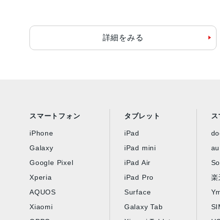
詳細をみる
スマートフォン
タブレット
ス
iPhone
iPad
d
Galaxy
iPad mini
au
Google Pixel
iPad Air
So
Xperia
iPad Pro
楽
AQUOS
Surface
Ym
Xiaomi
Galaxy Tab
S