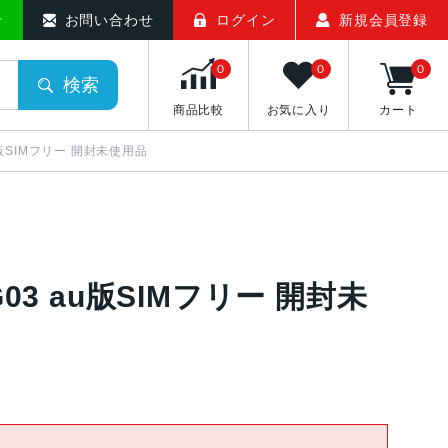
せ
お問い合わせ
ログイン
新規会員登録
0
0
0
検索
商品比較
お気に入り
カート
3 au版SIMフリー 開封未使用品
 XIG03 au版SIMフリー 開封未