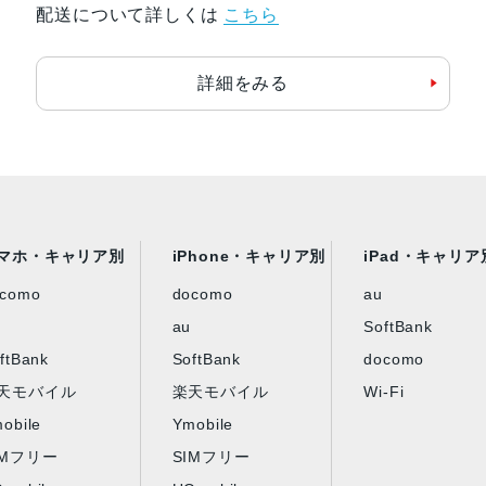
配送について詳しくは
こちら
認証機能
指紋/顔認証
詳細をみる
発売日
2023年10月6日
マホ・キャリア別
iPhone・キャリア別
iPad・キャリア
ocomo
docomo
au
au
SoftBank
ftBank
SoftBank
docomo
天モバイル
楽天モバイル
Wi-Fi
obile
Ymobile
IMフリー
SIMフリー