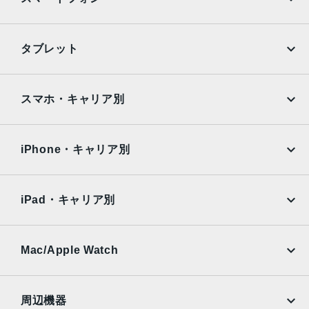
iPhone
Galaxy
タブレット
Google Pixel
Xperia
iPad
iPad mini
AQUOS
Xiaomi
スマホ・キャリア別
iPad Air
iPad Pro
OPPO
Android
docomo
au
Surface
Galaxy Tab
iPhone・キャリア別
SoftBank
楽天モバイル
Xiaomi Tablet
docomo
au
Ymobile
SIMフリー
iPad・キャリア別
SoftBank
楽天モバイル
UQmobile
au
SoftBank
Ymobile
SIMフリー
Mac/Apple Watch
docomo
Wi-Fi
UQmobile
MacBook
MacBook Air
周辺機器