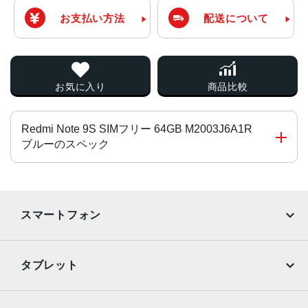
お支払い方法
配送について
お気に入り
商品比較
Redmi Note 9S SIMフリー 64GB M2003J6A1R
ブルーのスペック
チップ・プロセッサー
Snapdragon 720G オクタコア
スマートフォン
カラー
iPhone
Galaxy
グレイシャーホワイト、オーロラブルー
タブレット
サイズ・重量
Google Pixel
Xperia
iPad
iPad mini
76.68×165.75×8.8mm・209ｇ