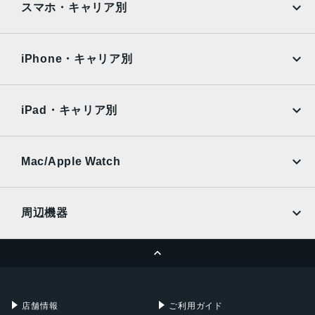
AQUOS
Xiaomi
スマホ・キャリア別
液晶
iPad Air
iPad Pro
OPPO
Android
6.67インチ
docomo
au
Surface
Galaxy Tab
iPhone・キャリア別
バッテリー
SoftBank
楽天モバイル
Xiaomi Tablet
5020ｍAh
docomo
au
Ymobile
SIMフリー
iPad・キャリア別
内蔵メモリ
SoftBank
楽天モバイル
UQmobile
ROM：64GB、128GB
au
SoftBank
RAM：4GB、6GB
Ymobile
SIMフリー
Mac/Apple Watch
アウトカメラ
docomo
Wi-Fi
UQmobile
MacBook
MacBook Air
メイン：4800万画素
周辺機器
超広角：800万画素
MacBook Pro
iMac
深度：200万画素
ページトップへ
マクロ：500万画素
Apple Pencil
Keyboard
Mac mini
Mac Studio
インカメラ
充電器
iPadケース
Mac Pro
Apple Watch
1600万画素
店舗情報
ご利用ガイド