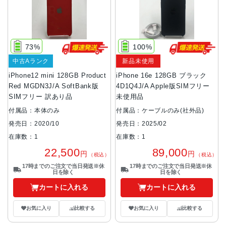
73%
100%
中古Aランク
新品未使用
iPhone12 mini 128GB Product
iPhone 16e 128GB ブラック
Red MGDN3J/A SoftBank版
4D1Q4J/A Apple版SIMフリー
SIMフリー 訳あり品
未使用品
付属品：本体のみ
付属品：ケーブルのみ(社外品)
発売日：2020/10
発売日：2025/02
在庫数：1
在庫数：1
22,500
89,000
円
円
（税込）
（税込）
17時までのご注文で当日発送※休
17時までのご注文で当日発送※休
日を除く
日を除く
カートに入れる
カートに入れる
お気に入り
比較する
お気に入り
比較する