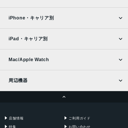
iPad Air
iPad Pro
OPPO
Android
docomo
au
Surface
Galaxy Tab
iPhone・キャリア別
SoftBank
楽天モバイル
Xiaomi Tablet
docomo
au
Ymobile
SIMフリー
iPad・キャリア別
SoftBank
楽天モバイル
UQmobile
au
SoftBank
Ymobile
SIMフリー
Mac/Apple Watch
docomo
Wi-Fi
UQmobile
MacBook
MacBook Air
周辺機器
MacBook Pro
iMac
ページトップへ
Apple Pencil
Keyboard
Mac mini
Mac Studio
充電器
iPadケース
Mac Pro
Apple Watch
店舗情報
ご利用ガイド
特集
お問い合わせ