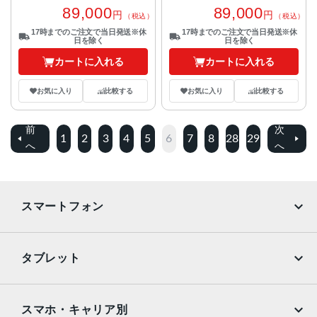
89,000
89,000
円
円
（税込）
（税込）
17時までのご注文で当日発送※休
17時までのご注文で当日発送※休
日を除く
日を除く
カートに入れる
カートに入れる
お気に入り
比較する
お気に入り
比較する
前
次
1
2
3
4
5
6
7
8
28
29
へ
へ
スマートフォン
iPhone
Galaxy
タブレット
Google Pixel
Xperia
iPad
iPad mini
AQUOS
Xiaomi
スマホ・キャリア別