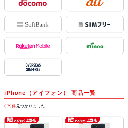
2008年モデル
2012年モデル
2014年モデル
在庫なし(入荷未
在庫なし(入荷未
2,500円〜
定)
定)
在庫数:6
iPhone（アイフォン） 商品一覧
679件
見つかりました