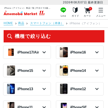
2026年08月07日
最終更新日
iPhone（アイフォン） 商品一覧 | 中古スマホ販売のアメモバマーケット
0
アメモバマーケット
Line
ガイド
カート
メニュー
HOME
商品
スマートフォン（本体）
iPhone（アイフォン）
機種で絞り込む
iPhone17/Air
iPhone16
iPhone17 Pro
iPhone 16e
2025年モデル
Max
iPhone15
iPhone14
79,300円〜
2025年モデル
在庫数:84
在庫なし(入荷未
定)
iPhone15 Pro
iPhone14 Plus
iPhone16 Pro
2022年モデル
Max
iPhone13
iPhone12
Max
iPhone17 Pro
45,000円〜
2023年モデル
2024年モデル
2025年モデル
在庫数:6
130,500円〜
178,300円〜
在庫なし(入荷未
在庫数:4
在庫数:1
定)
iPhone13 Pro
iPhone12 Pro
iPhone14
2020年モデル
Max
2022年モデル
iPhone11
iPhoneSE
iPhone15 Pro