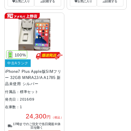
お気に入り
比較する
お気に入り
比較する
100%
中古Aランク
iPhone7 Plus Apple版SIMフリ
ー 32GB MNRA2J/A A1785 新
品未使用 シルバー
付属品：標準セット
発売日：2016/09
在庫数：1
24,300
円
（税込）
17時までのご注文で当日発送※休
日を除く