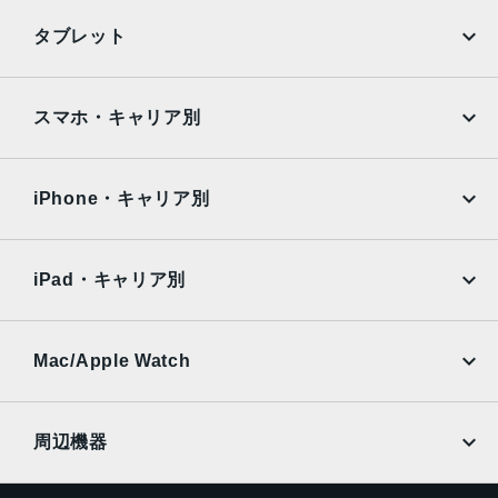
iPhone
Galaxy
タブレット
Google Pixel
Xperia
iPad
iPad mini
AQUOS
Xiaomi
スマホ・キャリア別
iPad Air
iPad Pro
OPPO
Android
docomo
au
Surface
Galaxy Tab
iPhone・キャリア別
SoftBank
楽天モバイル
Xiaomi Tablet
docomo
au
Ymobile
SIMフリー
iPad・キャリア別
SoftBank
楽天モバイル
UQmobile
au
SoftBank
Ymobile
SIMフリー
Mac/Apple Watch
docomo
Wi-Fi
UQmobile
MacBook
MacBook Air
周辺機器
MacBook Pro
iMac
ページトップへ