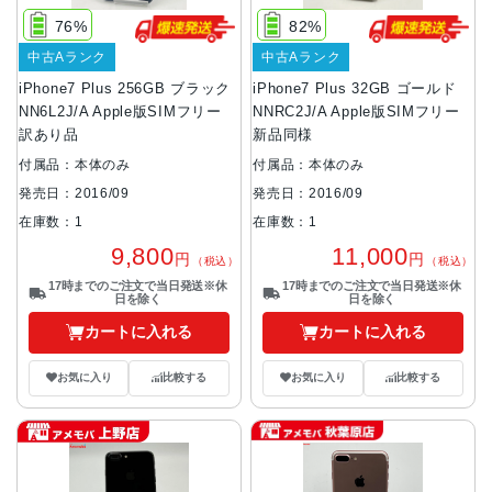
76%
82%
中古Aランク
中古Aランク
iPhone7 Plus 256GB ブラック
iPhone7 Plus 32GB ゴールド
NN6L2J/A Apple版SIMフリー
NNRC2J/A Apple版SIMフリー
訳あり品
新品同様
付属品：本体のみ
付属品：本体のみ
発売日：2016/09
発売日：2016/09
在庫数：1
在庫数：1
9,800
11,000
円
円
（税込）
（税込）
17時までのご注文で当日発送※休
17時までのご注文で当日発送※休
日を除く
日を除く
カートに入れる
カートに入れる
お気に入り
比較する
お気に入り
比較する