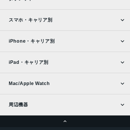
Google Pixel
Xperia
iPad
iPad mini
AQUOS
Xiaomi
スマホ・キャリア別
iPad Air
iPad Pro
OPPO
Android
docomo
au
Surface
Galaxy Tab
iPhone・キャリア別
SoftBank
楽天モバイル
Xiaomi Tablet
docomo
au
Ymobile
SIMフリー
iPad・キャリア別
SoftBank
楽天モバイル
UQmobile
au
SoftBank
Ymobile
SIMフリー
Mac/Apple Watch
docomo
Wi-Fi
UQmobile
MacBook
MacBook Air
周辺機器
MacBook Pro
iMac
ページトップへ
Apple Pencil
Keyboard
Mac mini
Mac Studio