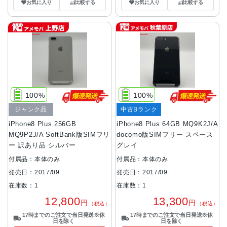
お気に入り
比較する
お気に入り
比較する
100%
100%
ジャンク品
中古Bランク
iPhone8 Plus 256GB
iPhone8 Plus 64GB MQ9K2J/A
MQ9P2J/A SoftBank版SIMフリ
docomo版SIMフリー スペース
ー 訳あり品 シルバー
グレイ
付属品：本体のみ
付属品：本体のみ
発売日：2017/09
発売日：2017/09
在庫数：1
在庫数：1
12,800
13,300
円
円
（税込）
（税込）
17時までのご注文で当日発送※休
17時までのご注文で当日発送※休
日を除く
日を除く