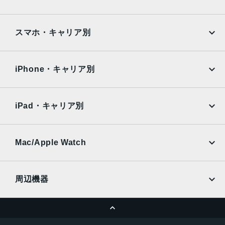
Google Pixel
Xperia
iPad
iPad mini
AQUOS
Xiaomi
スマホ・キャリア別
iPad Air
iPad Pro
OPPO
Android
docomo
au
Surface
Galaxy Tab
iPhone・キャリア別
SoftBank
楽天モバイル
Xiaomi Tablet
docomo
au
Ymobile
SIMフリー
iPad・キャリア別
SoftBank
楽天モバイル
UQmobile
au
SoftBank
Ymobile
SIMフリー
Mac/Apple Watch
docomo
Wi-Fi
UQmobile
MacBook
MacBook Air
周辺機器
MacBook Pro
iMac
ページトップへ
Apple Pencil
Keyboard
Mac mini
Mac Studio