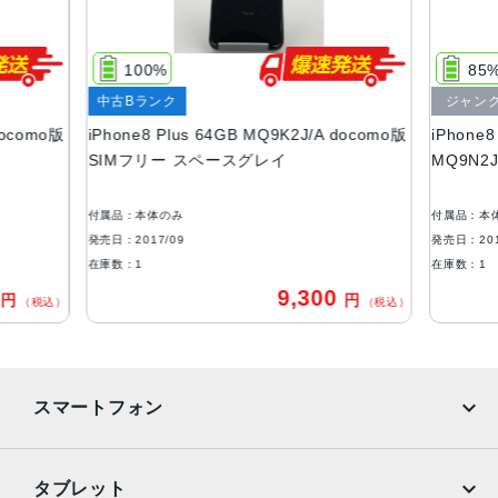
サイズ・重さ
158.4×78.1×7.5mm ・202g
100%
85
液晶
中古Bランク
ジャン
Retina HDディスプレイIPSテクノロジー搭載5.5インチ
docomo版
iPhone8 Plus 64GB MQ9K2J/A docomo版
iPhone
（対角）ワイドスクリーンLCD Multi‑Touchディスプレイ1,
SIMフリー スペースグレイ
MQ9N2
920 x 1,080 ピクセル解像度、401ppi1,300:1コントラスト
比（標準）
付属品：本体のみ
付属品：本
アウトカメラ
発売日：2017/09
発売日：201
デュアル12MPカメラ（広角と望遠）
在庫数：1
在庫数：1
0
9,300
円
円
生体認証
（税込）
（税込）
ホームボタンに内蔵された指紋認証センサー
発売日
スマートフォン
2017年9月22日
iPhone
Galaxy
タブレット