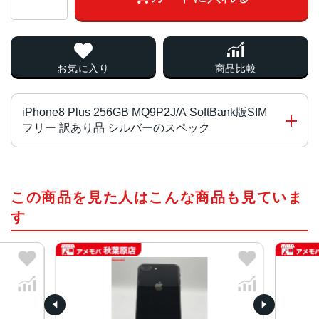
お気に入り
商品比較
iPhone8 Plus 256GB MQ9P2J/A SoftBank版SIM
フリー 訳あり品 シルバーのスペック
チップ・プロセッサー
この商品を見た人はこんな商品も見ていま
A11 Bionicチップ Neural Engine
す
カラー
シルバー、レッド 、ゴールド、スペースグレイ
容量
64GB、128GB、256GB