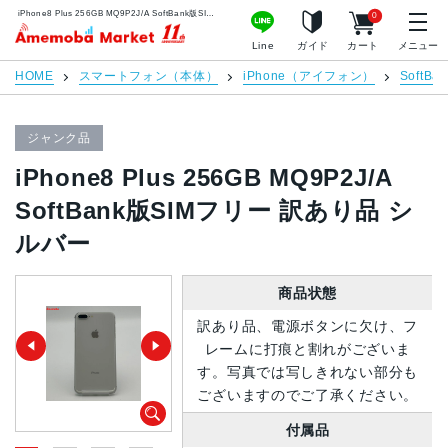
iPhone8 Plus 256GB MQ9P2J/A SoftBank版SIMフリー 訳あり品 シルバー | 中古スマホ販売のアメモバマーケット
0
アメモバマーケット
Line
ガイド
カート
メニュー
HOME
スマートフォン（本体）
iPhone（アイフォン）
SoftBan
ジャンク品
iPhone8 Plus 256GB MQ9P2J/A
SoftBank版SIMフリー 訳あり品 シ
ルバー
商品状態
訳あり品、電源ボタンに欠け、フ
レームに打痕と割れがございま
す。写真では写しきれない部分も
ございますのでご了承ください。
付属品