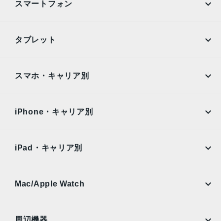
スマートフォン
iPhone
Galaxy
タブレット
Google Pixel
Xperia
iPad
iPad mini
AQUOS
Xiaomi
スマホ・キャリア別
iPad Air
iPad Pro
OPPO
Android
docomo
au
Surface
Galaxy Tab
iPhone・キャリア別
SoftBank
楽天モバイル
Xiaomi Tablet
docomo
au
Ymobile
SIMフリー
iPad・キャリア別
SoftBank
楽天モバイル
UQmobile
au
SoftBank
Ymobile
SIMフリー
Mac/Apple Watch
docomo
Wi-Fi
UQmobile
MacBook
MacBook Air
周辺機器