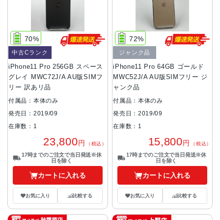
70%
72%
中古Cランク
ジャンク品
iPhone11 Pro 256GB スペース
iPhone11 Pro 64GB ゴールド
グレイ MWC72J/A AU版SIMフ
MWC52J/A AU版SIMフリー ジ
リー 訳あリ品
ャンク品
付属品：本体のみ
付属品：本体のみ
発売日：2019/09
発売日：2019/09
在庫数：1
在庫数：1
23,800
15,800
円
円
（税込）
（税込）
17時までのご注文で当日発送※休
17時までのご注文で当日発送※休
日を除く
日を除く
カートに入れる
カートに入れる
お気に入り
比較する
お気に入り
比較する