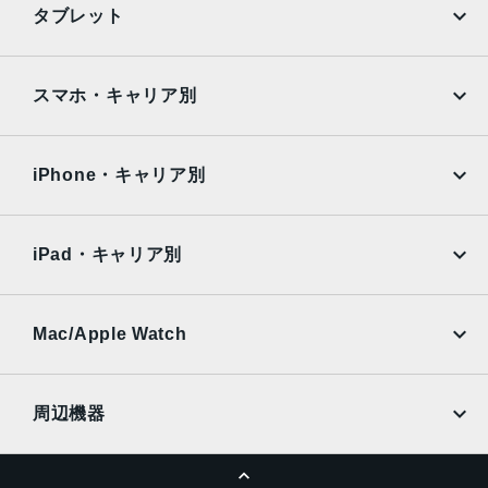
タブレット
Google Pixel
Xperia
iPad
iPad mini
AQUOS
Xiaomi
スマホ・キャリア別
iPad Air
iPad Pro
OPPO
Android
docomo
au
Surface
Galaxy Tab
iPhone・キャリア別
SoftBank
楽天モバイル
Xiaomi Tablet
docomo
au
Ymobile
SIMフリー
iPad・キャリア別
SoftBank
楽天モバイル
UQmobile
au
SoftBank
Ymobile
SIMフリー
Mac/Apple Watch
docomo
Wi-Fi
UQmobile
MacBook
MacBook Air
周辺機器
MacBook Pro
iMac
ページトップへ
Apple Pencil
Keyboard