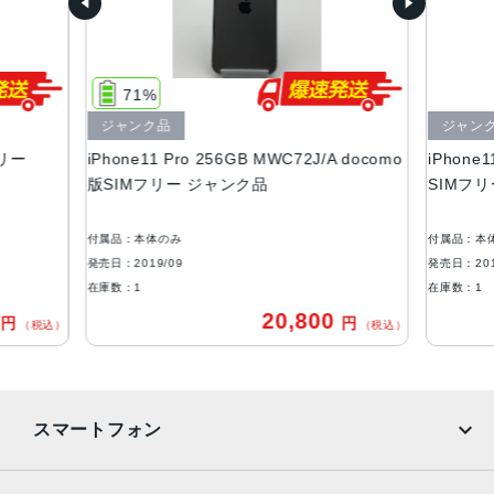
64GB、256GB、512GB
サイズ・重さ
144.0×71.4×8.1mm ・188g
71%
液晶
ジャンク品
ジャン
フリー
iPhone11 Pro 256GB MWC72J/A docomo
iPhone1
5.8 インチSuper Retina XDRディスプレイ(2,436 x 1,125
版SIMフリー ジャンク品
SIMフ
ピクセル解像度）
アウトカメラ
付属品：本体のみ
付属品：本
1,200万画素
発売日：2019/09
発売日：201
在庫数：1
在庫数：1
インカメラ
0
20,800
円
円
（税込）
（税込）
1,200万画素
生体認証
FaceID
スマートフォン
発売日
2019年9月20日
iPhone
Galaxy