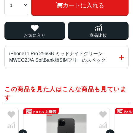
カートに入れる
お気に入り
商品比較
iPhone11 Pro 256GB ミッドナイトグリーン
MWCC2J/A SoftBank版SIMフリーのスペック
チップ・プロセッサー
この商品を見た人はこんな商品も見ていま
A13 Bionicプロセッサ
す
カラー
シルバー、ゴールド、ミッドナイトグリーン、スペースグ
レイ
容量