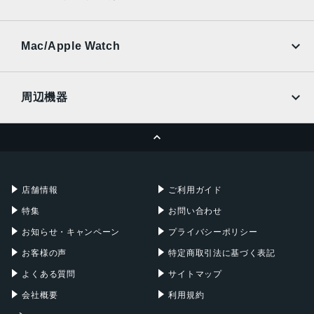
SoftBank
楽天モバイル
UQmobile
au
SoftBank
Ymobile
SIMフリー
Mac/Apple Watch
docomo
Wi-Fi
UQmobile
MacBook
MacBook Air
周辺機器
MacBook Pro
iMac
ページトップへ
Apple Pencil
Keyboard
Mac mini
Mac Studio
充電器
iPadケース
Mac Pro
Apple Watch
店舗情報
ご利用ガイド
特集
お問い合わせ
お知らせ・キャンペーン
プライバシーポリシー
お客様の声
特定商取引法に基づく表記
よくある質問
サイトマップ
会社概要
利用規約