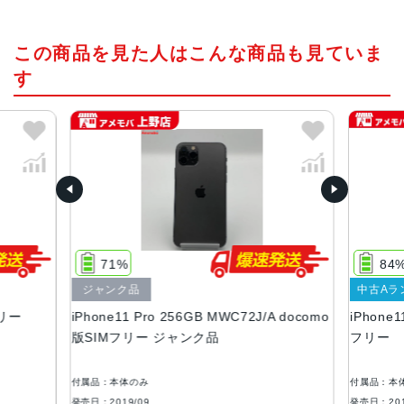
チップ・プロセッサー
この商品を見た人はこんな商品も見ていま
A13 Bionicプロセッサ
す
カラー
シルバー、ゴールド、ミッドナイトグリーン、スペースグ
レイ
容量
64GB、256GB、512GB
サイズ・重さ
144.0×71.4×8.1mm ・188g
71%
84
液晶
ジャンク品
中古Aラ
フリー
iPhone11 Pro 256GB MWC72J/A docomo
iPhone1
5.8 インチSuper Retina XDRディスプレイ(2,436 x 1,125
版SIMフリー ジャンク品
フリー
ピクセル解像度）
アウトカメラ
付属品：本体のみ
付属品：本
1,200万画素
発売日：2019/09
発売日：201