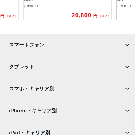
在庫数：1
在庫数：1
インカメラ
0
20,800
円
円
（税込）
（税込）
1,200万画素
生体認証
FaceID
スマートフォン
発売日
2019年9月20日
iPhone
Galaxy
タブレット
Google Pixel
Xperia
iPad
iPad mini
AQUOS
Xiaomi
スマホ・キャリア別
iPad Air
iPad Pro
OPPO
Android
docomo
au
Surface
Galaxy Tab
iPhone・キャリア別
SoftBank
楽天モバイル
Xiaomi Tablet
docomo
au
Ymobile
SIMフリー
iPad・キャリア別