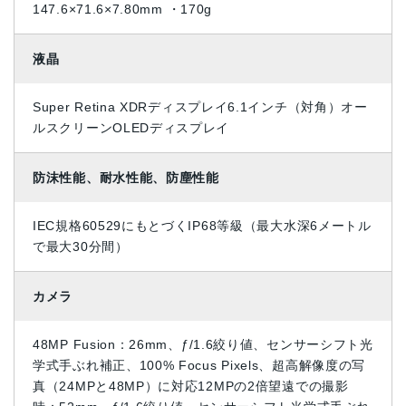
147.6×71.6×7.80mm ・170g
液晶
Super Retina XDRデ ィ ス プ レ イ6.1インチ（対角）オー
ルスクリーンOLEDデ ィ ス プ レ イ
防沫性能、耐水性能、防塵性能
IEC規格60529にもとづくIP68等級（最大水深6メートル
で最大3 0 分 間 ）
カメラ
48MP Fusion：26mm、ƒ/1.6絞り値、センサーシフト光
学式手ぶれ補正、100% Focus Pixels、超高解像度の写
真（24MPと48MP）に対 応12MPの2倍望遠での撮影