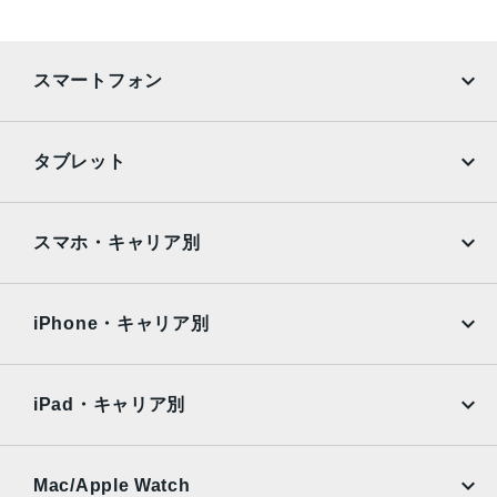
スマートフォン
iPhone
Galaxy
タブレット
Google Pixel
Xperia
iPad
iPad mini
AQUOS
Xiaomi
スマホ・キャリア別
iPad Air
iPad Pro
OPPO
Android
docomo
au
Surface
Galaxy Tab
iPhone・キャリア別
SoftBank
楽天モバイル
Xiaomi Tablet
docomo
au
Ymobile
SIMフリー
iPad・キャリア別
SoftBank
楽天モバイル
UQmobile
au
SoftBank
Ymobile
SIMフリー
Mac/Apple Watch