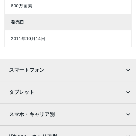
800万画素
発売日
2011年10月14日
スマートフォン
iPhone
Galaxy
タブレット
Google Pixel
Xperia
iPad
iPad mini
AQUOS
Xiaomi
スマホ・キャリア別
iPad Air
iPad Pro
OPPO
Android
docomo
au
Surface
Galaxy Tab