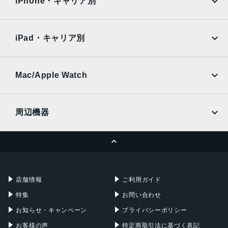
iPhone・キャリア別
SoftBank
楽天モバイル
Xiaomi Tablet
docomo
au
Ymobile
SIMフリー
iPad・キャリア別
SoftBank
楽天モバイル
UQmobile
au
SoftBank
Ymobile
SIMフリー
Mac/Apple Watch
docomo
Wi-Fi
UQmobile
MacBook
MacBook Air
周辺機器
MacBook Pro
iMac
ページトップへ
Apple Pencil
Keyboard
Mac mini
Mac Studio
充電器
iPadケース
Mac Pro
Apple Watch
店舗情報
ご利用ガイド
特集
お問い合わせ
お知らせ・キャンペーン
プライバシーポリシー
お客様の声
特定商取引法に基づく表記