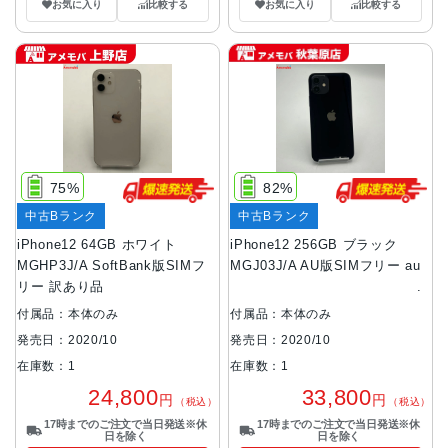
お気に入り
比較する
お気に入り
比較する
75%
82%
中古Bランク
中古Bランク
iPhone12 64GB ホワイト
iPhone12 256GB ブラック
MGHP3J/A SoftBank版SIMフ
MGJ03J/A AU版SIMフリー au
リー 訳あり品
付属品：本体のみ
付属品：本体のみ
発売日：2020/10
発売日：2020/10
在庫数：1
在庫数：1
24,800
33,800
円
円
（税込）
（税込）
17時までのご注文で当日発送※休
17時までのご注文で当日発送※休
日を除く
日を除く