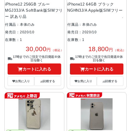
iPhone12 256GB ブルー
iPhone12 64GB ブラック
MGJ33J/A SoftBank版SIMフリ
NGHN3J/A Apple版SIMフリー
ー 訳あり品
付属品：本体のみ
付属品：本体のみ
発売日：2020/10
発売日：2020/10
在庫数：1
在庫数：1
30,000
18,800
円
円
（税込）
（税込）
17時までのご注文で当日発送※休
17時までのご注文で当日発送※休
日を除く
日を除く
カートに入れる
カートに入れる
お気に入り
比較する
お気に入り
比較する