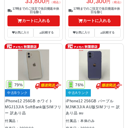
33,800
30,300
円
円
（税込）
（税込）
17時までのご注文で当日発送※休
17時までのご注文で当日発送※休
日を除く
日を除く
カートに入れる
カートに入れる
お気に入り
比較する
お気に入り
比較する
79%
76%
中古Bランク
中古Aランク
iPhone12 256GB ホワイト
iPhone12 256GB パープル
MGJ13J/A SoftBank版SIMフリ
MJNK3J/A AU版SIMフリー 訳
ー 訳あり品
あり品 au
付属品：
付属品：本体のみ