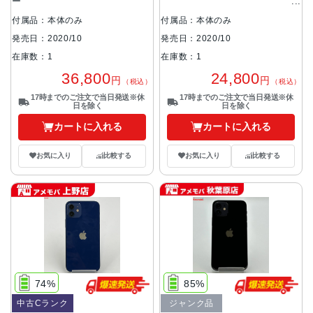
ー
付属品：本体のみ
付属品：本体のみ
発売日：2020/10
発売日：2020/10
在庫数：1
在庫数：1
36,800
24,800
円
円
（税込）
（税込）
17時までのご注文で当日発送※休
17時までのご注文で当日発送※休
日を除く
日を除く
カートに入れる
カートに入れる
お気に入り
比較する
お気に入り
比較する
74%
85%
中古Cランク
ジャンク品