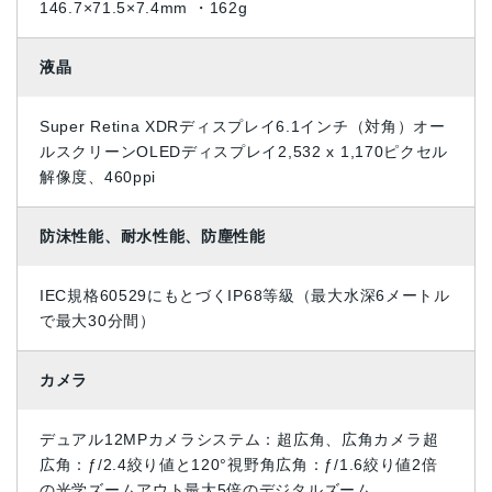
146.7×71.5×7.4mm ・162g
液晶
Super Retina XDRディスプレイ6.1インチ（対角）オー
ルスクリーンOLEDディスプレイ2,532 x 1,170ピクセル
解像度、460ppi
防沫性能、耐水性能、防塵性能
IEC規格60529にもとづくIP68等級（最大水深6メートル
で最大30分間）
カメラ
デュアル12MPカメラシステム：超広角、広角カメラ超
広角：ƒ/2.4絞り値と120°視野角広角：ƒ/1.6絞り値2倍
の光学ズームアウト最大5倍のデジタルズーム