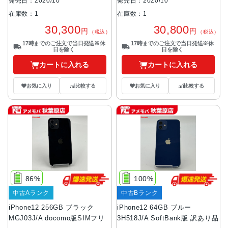
発売日：2020/10
発売日：2020/10
在庫数：1
在庫数：1
30,300
30,800
円
円
（税込）
（税込）
17時までのご注文で当日発送※休
17時までのご注文で当日発送※休
日を除く
日を除く
カートに入れる
カートに入れる
お気に入り
比較する
お気に入り
比較する
86%
100%
中古Aランク
中古Bランク
iPhone12 256GB ブラック
iPhone12 64GB ブルー
MGJ03J/A docomo版SIMフリ
3H518J/A SoftBank版 訳あり品