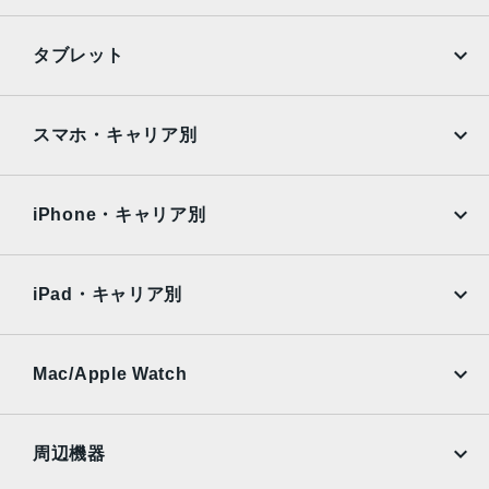
iPhone
Galaxy
タブレット
Google Pixel
Xperia
iPad
iPad mini
AQUOS
Xiaomi
スマホ・キャリア別
iPad Air
iPad Pro
OPPO
Android
docomo
au
Surface
Galaxy Tab
iPhone・キャリア別
SoftBank
楽天モバイル
Xiaomi Tablet
docomo
au
Ymobile
SIMフリー
iPad・キャリア別
SoftBank
楽天モバイル
UQmobile
au
SoftBank
Ymobile
SIMフリー
Mac/Apple Watch
docomo
Wi-Fi
UQmobile
MacBook
MacBook Air
周辺機器
MacBook Pro
iMac