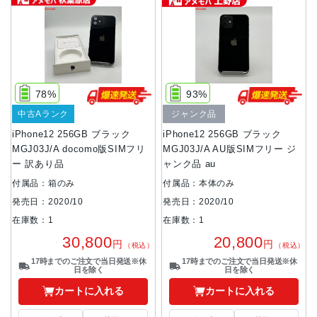
78%
93%
中古Aランク
ジャンク品
iPhone12 256GB ブラック
iPhone12 256GB ブラック
MGJ03J/A docomo版SIMフリ
MGJ03J/A AU版SIMフリー ジ
ー 訳あり品
ャンク品 au
付属品：箱のみ
付属品：本体のみ
発売日：2020/10
発売日：2020/10
在庫数：1
在庫数：1
30,800
20,800
円
円
（税込）
（税込）
17時までのご注文で当日発送※休
17時までのご注文で当日発送※休
日を除く
日を除く
カートに入れる
カートに入れる