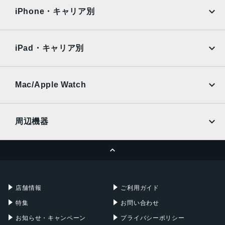
docomo
au
Surface
Galaxy Tab
iPhone・キャリア別
SoftBank
楽天モバイル
Xiaomi Tablet
docomo
au
Ymobile
SIMフリー
iPad・キャリア別
SoftBank
楽天モバイル
UQmobile
au
SoftBank
Ymobile
SIMフリー
Mac/Apple Watch
docomo
Wi-Fi
UQmobile
MacBook
MacBook Air
周辺機器
MacBook Pro
iMac
ページトップへ
Apple Pencil
Keyboard
Mac mini
Mac Studio
充電器
iPadケース
Mac Pro
Apple Watch
店舗情報
ご利用ガイド
特集
お問い合わせ
お知らせ・キャンペーン
プライバシーポリシー