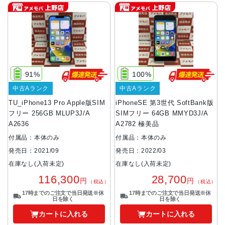
91%
100%
中古Aランク
中古Aランク
TU_iPhone13 Pro Apple版SIM
iPhoneSE 第3世代 SoftBank版
フリー 256GB MLUP3J/A
SIMフリー 64GB MMYD3J/A
A2636
A2782 極美品
付属品：本体のみ
付属品：本体のみ
発売日：2021/09
発売日：2022/03
在庫なし(入荷未定)
在庫なし(入荷未定)
116,300
28,700
円
円
（税込）
（税込）
17時までのご注文で当日発送※休
17時までのご注文で当日発送※休
日を除く
日を除く
カートに入れる
カートに入れる