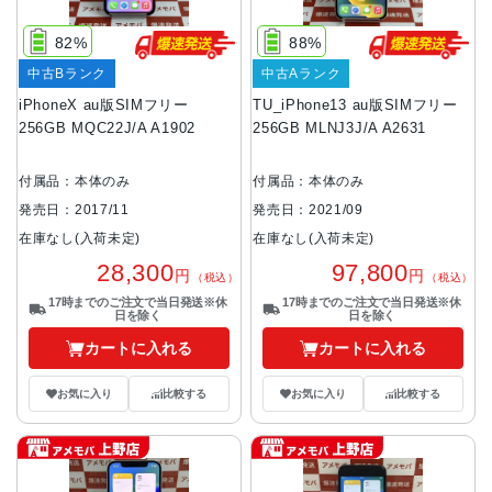
82%
88%
中古Bランク
中古Aランク
iPhoneX au版SIMフリー
TU_iPhone13 au版SIMフリー
256GB MQC22J/A A1902
256GB MLNJ3J/A A2631
付属品：本体のみ
付属品：本体のみ
発売日：2017/11
発売日：2021/09
在庫なし(入荷未定)
在庫なし(入荷未定)
28,300
97,800
円
円
（税込）
（税込）
17時までのご注文で当日発送※休
17時までのご注文で当日発送※休
日を除く
日を除く
カートに入れる
カートに入れる
お気に入り
比較する
お気に入り
比較する