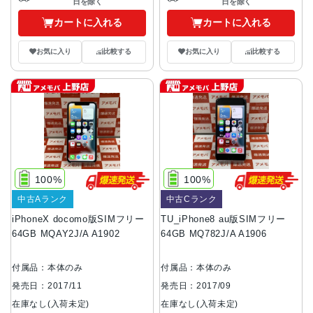
日を除く
日を除く
カートに入れる
カートに入れる
お気に入り
比較する
お気に入り
比較する
100%
100%
中古Aランク
中古Cランク
iPhoneX docomo版SIMフリー
TU_iPhone8 au版SIMフリー
64GB MQAY2J/A A1902
64GB MQ782J/A A1906
付属品：本体のみ
付属品：本体のみ
発売日：2017/11
発売日：2017/09
在庫なし(入荷未定)
在庫なし(入荷未定)