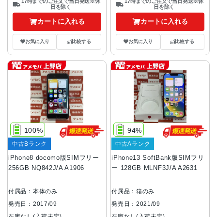
17時までのご注文で当日発送※休
17時までのご注文で当日発送※休
日を除く
日を除く
カートに入れる
カートに入れる
お気に入り
比較する
お気に入り
比較する
100%
94%
中古Bランク
中古Aランク
iPhone8 docomo版SIMフリー
iPhone13 SoftBank版SIMフリ
256GB NQ842J/A A1906
ー 128GB MLNF3J/A A2631
付属品：本体のみ
付属品：箱のみ
発売日：2017/09
発売日：2021/09
在庫なし(入荷未定)
在庫なし(入荷未定)