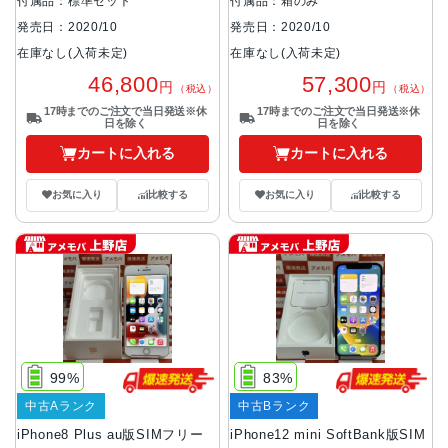
付属品：標準セット
付属品：箱のみ
発売日：2020/10
発売日：2020/10
在庫なし(入荷未定)
在庫なし(入荷未定)
46,800
57,300
円
円
（税込）
（税込）
17時までのご注文で当日発送※休
17時までのご注文で当日発送※休
日を除く
日を除く
カートに入れる
カートに入れる
お気に入り
比較する
お気に入り
比較する
99%
83%
中古Aランク
中古Bランク
iPhone8 Plus au版SIMフリー
iPhone12 mini SoftBank版SIM