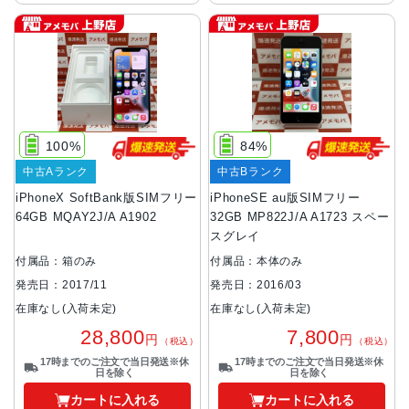
100%
84%
中古Aランク
中古Bランク
iPhoneX SoftBank版SIMフリー
iPhoneSE au版SIMフリー
64GB MQAY2J/A A1902
32GB MP822J/A A1723 スペー
スグレイ
付属品：箱のみ
付属品：本体のみ
発売日：2017/11
発売日：2016/03
在庫なし(入荷未定)
在庫なし(入荷未定)
28,800
7,800
円
円
（税込）
（税込）
17時までのご注文で当日発送※休
17時までのご注文で当日発送※休
日を除く
日を除く
カートに入れる
カートに入れる