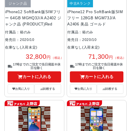
ジャンク品
中古Aランク
iPhone12 SoftBank版SIMフリ
iPhone12 Pro SoftBank版SIM
ー 64GB MGHQ3J/A A2402 ジ
フリー 128GB MGM73J/A
ャンク品 (PRODUCT)Red
A2406 美品 ゴールド
付属品：箱のみ
付属品：箱のみ
発売日：2020/10
発売日：2020/10
在庫なし(入荷未定)
在庫なし(入荷未定)
32,800
71,300
円
円
（税込）
（税込）
17時までのご注文で当日発送※休
17時までのご注文で当日発送※休
日を除く
日を除く
カートに入れる
カートに入れる
お気に入り
比較する
お気に入り
比較する