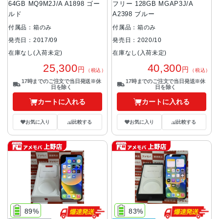
64GB MQ9M2J/A A1898 ゴー
フリー 128GB MGAP3J/A
ルド
A2398 ブルー
付属品：箱のみ
付属品：箱のみ
発売日：2017/09
発売日：2020/10
在庫なし(入荷未定)
在庫なし(入荷未定)
25,300
40,300
円
円
（税込）
（税込）
17時までのご注文で当日発送※休
17時までのご注文で当日発送※休
日を除く
日を除く
カートに入れる
カートに入れる
お気に入り
比較する
お気に入り
比較する
89%
83%