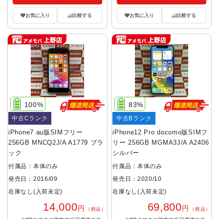
お気に入り
比較する
お気に入り
比較する
100%
83%
中古Cランク
中古Bランク
iPhone7 au版SIMフリー
iPhone12 Pro docomo版SIMフ
256GB MNCQ2J/A A1779 ブラ
リー 256GB MGMA3J/A A2406
ック
シルバー
付属品：本体のみ
付属品：本体のみ
発売日：2016/09
発売日：2020/10
在庫なし(入荷未定)
在庫なし(入荷未定)
14,000
69,800
円
円
（税込）
（税込）