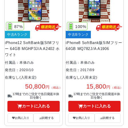
87%
100%
中古Aランク
中古Bランク
iPhone12 SoftBank版SIMフリ
iPhone8 SoftBank版SIMフリー
ー 64GB MGHP3J/A A2402 ホ
64GB MQ782J/A A1906
ワイト
付属品：本体のみ
付属品：本体のみ
発売日：2020/10
発売日：2017/09
在庫なし(入荷未定)
在庫なし(入荷未定)
50,800
15,800
円
円
（税込）
（税込）
17時までのご注文で当日発送※休
17時までのご注文で当日発送※休
日を除く
日を除く
カートに入れる
カートに入れる
お気に入り
比較する
お気に入り
比較する