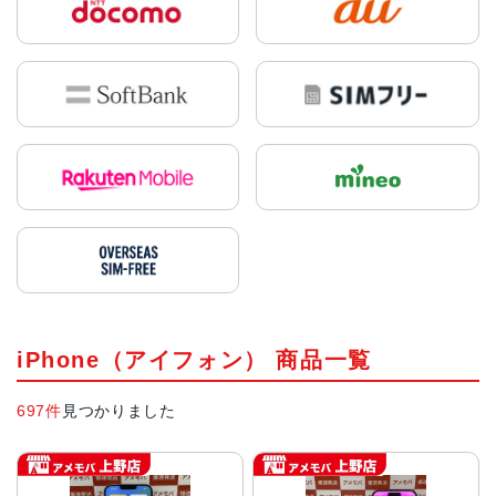
2008年モデル
2012年モデル
2014年モデル
在庫なし(入荷未
在庫なし(入荷未
2,500円〜
定)
定)
在庫数:6
iPhone（アイフォン） 商品一覧
697件
見つかりました