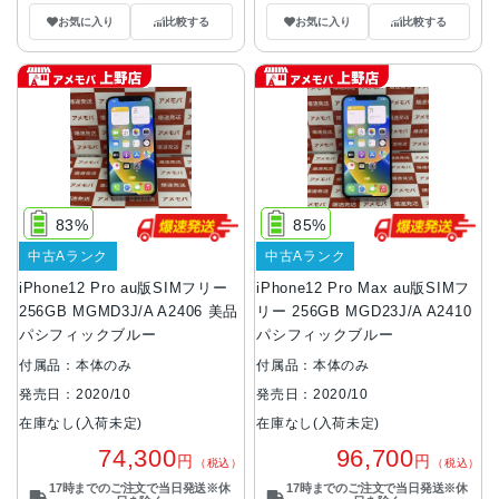
お気に入り
比較する
お気に入り
比較する
83%
85%
中古Aランク
中古Aランク
iPhone12 Pro au版SIMフリー
iPhone12 Pro Max au版SIMフ
256GB MGMD3J/A A2406 美品
リー 256GB MGD23J/A A2410
パシフィックブルー
パシフィックブルー
付属品：本体のみ
付属品：本体のみ
発売日：2020/10
発売日：2020/10
在庫なし(入荷未定)
在庫なし(入荷未定)
74,300
96,700
円
円
（税込）
（税込）
17時までのご注文で当日発送※休
17時までのご注文で当日発送※休