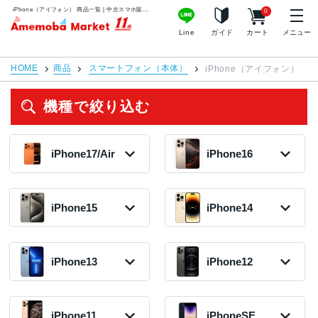
iPhone（アイフォン） 商品一覧 | 中古スマホ販売のアメモバマーケット
0
アメモバマーケット
Line
ガイド
カート
メニュー
HOME
商品
スマートフォン（本体）
iPhone（アイフォン）
機種で絞り込む
iPhone17/Air
iPhone16
iPhone17 Pro
iPhone 16e
2025年モデル
Max
iPhone15
iPhone14
79,300円〜
2025年モデル
在庫数:82
在庫なし(入荷未
定)
iPhone15 Pro
iPhone14 Plus
iPhone16 Pro
2022年モデル
Max
iPhone13
iPhone12
Max
iPhone17 Pro
43,800円〜
2023年モデル
2024年モデル
2025年モデル
在庫数:6
127,300円〜
107,300円〜
在庫なし(入荷未
在庫数:6
在庫数:1
定)
iPhone13 Pro
iPhone12 Pro
iPhone14
2020年モデル
Max
2022年モデル
iPhone11
iPhoneSE
iPhone15 Pro