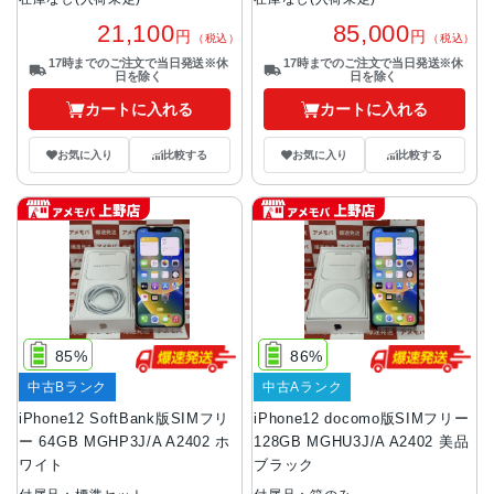
21,100
85,000
円
円
（税込）
（税込）
17時までのご注文で当日発送※休
17時までのご注文で当日発送※休
日を除く
日を除く
カートに入れる
カートに入れる
お気に入り
比較する
お気に入り
比較する
85%
86%
中古Bランク
中古Aランク
iPhone12 SoftBank版SIMフリ
iPhone12 docomo版SIMフリー
ー 64GB MGHP3J/A A2402 ホ
128GB MGHU3J/A A2402 美品
ワイト
ブラック