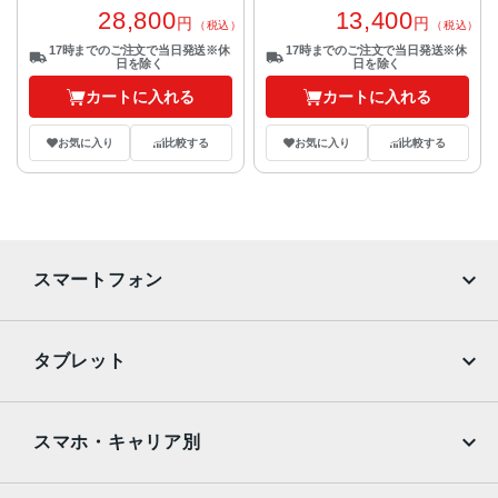
28,800
13,400
円
円
（税込）
（税込）
17時までのご注文で当日発送※休
17時までのご注文で当日発送※休
日を除く
日を除く
カートに入れる
カートに入れる
お気に入り
比較する
お気に入り
比較する
スマートフォン
iPhone
Galaxy
タブレット
Google Pixel
Xperia
iPad
iPad mini
AQUOS
Xiaomi
スマホ・キャリア別
iPad Air
iPad Pro
OPPO
Android