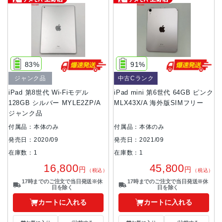
83%
91%
ジャンク品
中古Cランク
iPad 第8世代 Wi-Fiモデル
iPad mini 第6世代 64GB ピンク
128GB シルバー MYLE2ZP/A
MLX43X/A 海外版SIMフリー
ジャンク品
付属品：本体のみ
付属品：本体のみ
発売日：2020/09
発売日：2021/09
在庫数：1
在庫数：1
16,800
45,800
円
円
（税込）
（税込）
17時までのご注文で当日発送※休
17時までのご注文で当日発送※休
日を除く
日を除く
カートに入れる
カートに入れる