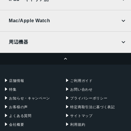
SoftBank
楽天モバイル
UQmobile
au
SoftBank
Ymobile
SIMフリー
Mac/Apple Watch
docomo
Wi-Fi
UQmobile
MacBook
MacBook Air
周辺機器
MacBook Pro
iMac
ページトップへ
Apple Pencil
Keyboard
Mac mini
Mac Studio
充電器
iPadケース
Mac Pro
Apple Watch
店舗情報
ご利用ガイド
特集
お問い合わせ
お知らせ・キャンペーン
プライバシーポリシー
お客様の声
特定商取引法に基づく表記
よくある質問
サイトマップ
会社概要
利用規約