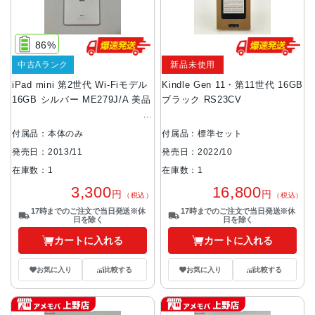
86%
中古Aランク
新品未使用
iPad mini 第2世代 Wi-Fiモデル
Kindle Gen 11・第11世代 16GB
16GB シルバー ME279J/A 美品
ブラック RS23CV
付属品：本体のみ
付属品：標準セット
発売日：2013/11
発売日：2022/10
在庫数：1
在庫数：1
3,300
16,800
円
円
（税込）
（税込）
17時までのご注文で当日発送※休
17時までのご注文で当日発送※休
日を除く
日を除く
カートに入れる
カートに入れる
お気に入り
比較する
お気に入り
比較する