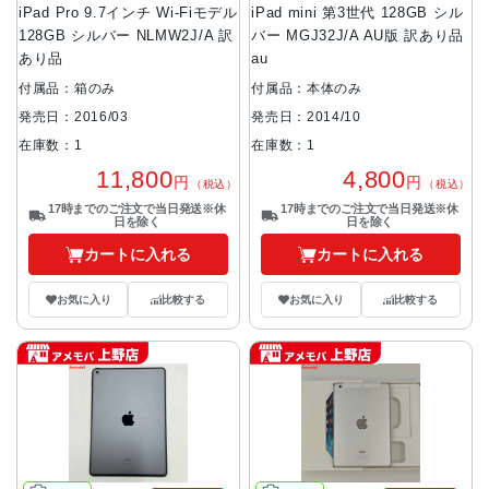
iPad Pro 9.7インチ Wi-Fiモデル
iPad mini 第3世代 128GB シル
128GB シルバー NLMW2J/A 訳
バー MGJ32J/A AU版 訳あり品
あり品
au
付属品：箱のみ
付属品：本体のみ
発売日：2016/03
発売日：2014/10
在庫数：1
在庫数：1
11,800
4,800
円
円
（税込）
（税込）
17時までのご注文で当日発送※休
17時までのご注文で当日発送※休
日を除く
日を除く
カートに入れる
カートに入れる
お気に入り
比較する
お気に入り
比較する