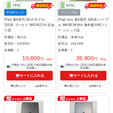
74%
91%
中古Bランク
ジャンク品
iPad 第6世代 Wi-Fiモデル
iPad mini 第6世代 64GB パープ
32GB ゴールド MRJN2J/A 訳あ
ル MK8E3KH/A 海外版SIMフリ
り品
ー ジャンク品
付属品：箱のみ
付属品：本体のみ
発売日：2018/03
発売日：2021/09
在庫数：1
在庫数：1
10,800
39,800
円
円
（税込）
（税込）
17時までのご注文で当日発送※休
17時までのご注文で当日発送※休
日を除く
日を除く
カートに入れる
カートに入れる
お気に入り
比較する
お気に入り
比較する