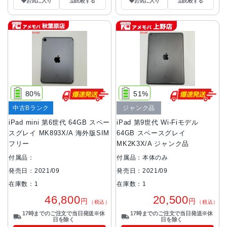
お気に入り
比較する
お気に入り
比較する
80%
51%
中古Bランク
ジャンク品
iPad mini 第6世代 64GB スペー
iPad 第9世代 Wi-Fiモデル
スグレイ MK893X/A 海外版SIM
64GB スペースグレイ
フリー
MK2K3X/A ジャンク品
付属品：
付属品：本体のみ
発売日：2021/09
発売日：2021/09
在庫数：1
在庫数：1
46,800
20,500
円
円
（税込）
（税込）
17時までのご注文で当日発送※休
17時までのご注文で当日発送※休
日を除く
日を除く