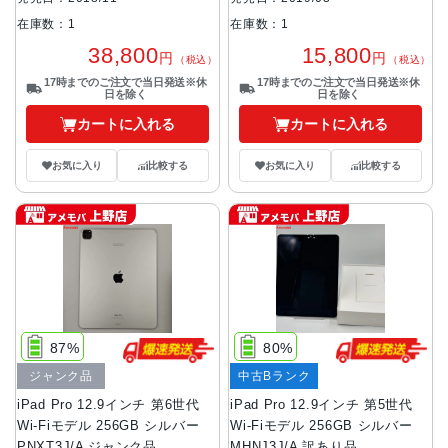
在庫数：1
在庫数：1
38,800
15,800
円
円
（税込）
（税込）
17時までのご注文で当日発送※休
17時までのご注文で当日発送※休
日を除く
日を除く
カートに入れる
カートに入れる
お気に入り
比較する
お気に入り
比較する
87%
80%
ジャンク品
中古Bランク
iPad Pro 12.9インチ 第6世代
iPad Pro 12.9インチ 第5世代
Wi-Fiモデル 256GB シルバー
Wi-Fiモデル 256GB シルバー
PNXT3J/A ジャンク品
MHNJ3J/A 訳あり品