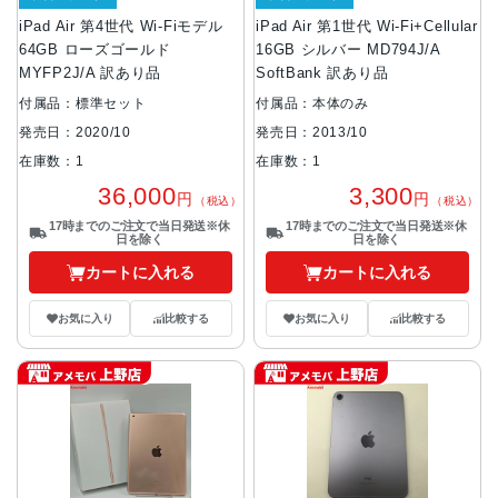
iPad Air 第4世代 Wi-Fiモデル
iPad Air 第1世代 Wi-Fi+Cellular
64GB ローズゴールド
16GB シルバー MD794J/A
MYFP2J/A 訳あり品
SoftBank 訳あり品
付属品：標準セット
付属品：本体のみ
発売日：2020/10
発売日：2013/10
在庫数：1
在庫数：1
36,000
3,300
円
円
（税込）
（税込）
17時までのご注文で当日発送※休
17時までのご注文で当日発送※休
日を除く
日を除く
カートに入れる
カートに入れる
お気に入り
比較する
お気に入り
比較する