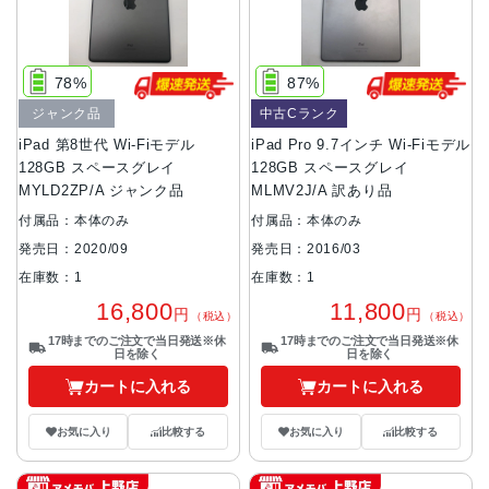
78%
87%
ジャンク品
中古Cランク
iPad 第8世代 Wi-Fiモデル
iPad Pro 9.7インチ Wi-Fiモデル
128GB スペースグレイ
128GB スペースグレイ
MYLD2ZP/A ジャンク品
MLMV2J/A 訳あり品
付属品：本体のみ
付属品：本体のみ
発売日：2020/09
発売日：2016/03
在庫数：1
在庫数：1
16,800
11,800
円
円
（税込）
（税込）
17時までのご注文で当日発送※休
17時までのご注文で当日発送※休
日を除く
日を除く
カートに入れる
カートに入れる
お気に入り
比較する
お気に入り
比較する