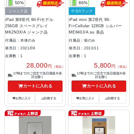
50%
86%
ジャンク品
中古Aランク
iPad 第9世代 Wi-Fiモデル
iPad mini 第2世代 Wi-
256GB スペースグレイ
Fi+Cellular 128GB シルバー
MK2N3X/A ジャンク品
ME840J/A au 美品
付属品：本体のみ
付属品：箱のみ
発売日：2021/09
発売日：2013/11
在庫数：1
在庫数：1
28,000
5,800
円
円
（税込）
（税込）
17時までのご注文で当日発送※休
17時までのご注文で当日発送※休
日を除く
日を除く
カートに入れる
カートに入れる
お気に入り
比較する
お気に入り
比較する