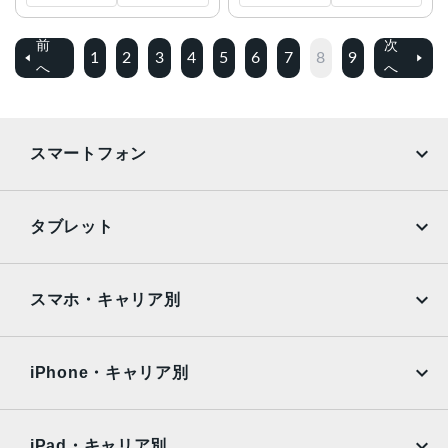
前
次
1
2
3
4
5
6
7
8
9
へ
へ
スマートフォン
iPhone
Galaxy
タブレット
Google Pixel
Xperia
iPad
iPad mini
AQUOS
Xiaomi
スマホ・キャリア別
iPad Air
iPad Pro
OPPO
Android
docomo
au
Surface
Galaxy Tab
iPhone・キャリア別
SoftBank
楽天モバイル
Xiaomi Tablet
docomo
au
Ymobile
SIMフリー
iPad・キャリア別