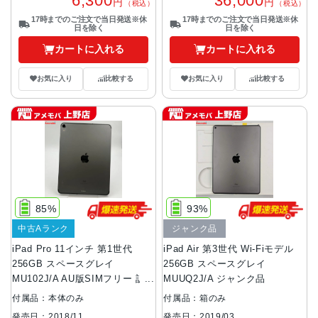
6,300
36,000
円
円
（税込）
（税込）
17時までのご注文で当日発送※休
17時までのご注文で当日発送※休
日を除く
日を除く
カートに入れる
カートに入れる
お気に入り
比較する
お気に入り
比較する
85%
93%
中古Aランク
ジャンク品
iPad Pro 11インチ 第1世代
iPad Air 第3世代 Wi-Fiモデル
256GB スペースグレイ
256GB スペースグレイ
MU102J/A AU版SIMフリー 訳
MUUQ2J/A ジャンク品
あり品 au
付属品：本体のみ
付属品：箱のみ
発売日：2018/11
発売日：2019/03