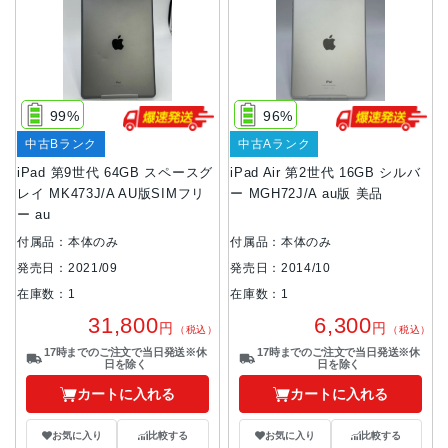
99%
96%
中古Bランク
中古Aランク
iPad 第9世代 64GB スペースグ
iPad Air 第2世代 16GB シルバ
レイ MK473J/A AU版SIMフリ
ー MGH72J/A au版 美品
ー au
付属品：本体のみ
付属品：本体のみ
発売日：2021/09
発売日：2014/10
在庫数：1
在庫数：1
31,800
6,300
円
円
（税込）
（税込）
17時までのご注文で当日発送※休
17時までのご注文で当日発送※休
日を除く
日を除く
カートに入れる
カートに入れる
お気に入り
比較する
お気に入り
比較する