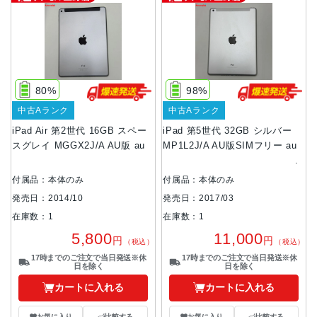
80%
98%
中古Aランク
中古Aランク
iPad Air 第2世代 16GB スペー
iPad 第5世代 32GB シルバー
スグレイ MGGX2J/A AU版 au
MP1L2J/A AU版SIMフリー au
付属品：本体のみ
付属品：本体のみ
発売日：2014/10
発売日：2017/03
在庫数：1
在庫数：1
5,800
11,000
円
円
（税込）
（税込）
17時までのご注文で当日発送※休
17時までのご注文で当日発送※休
日を除く
日を除く
カートに入れる
カートに入れる
お気に入り
比較する
お気に入り
比較する