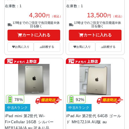
在庫数：1
在庫数：1
4,300
13,500
円
円
（税込）
（税込）
17時までのご注文で当日発送※休
17時までのご注文で当日発送※休
日を除く
日を除く
カートに入れる
カートに入れる
お気に入り
比較する
お気に入り
比較する
78%
92%
中古Aランク
中古Aランク
iPad mini 第2世代 Wi-
iPad Air 第2世代 64GB ゴール
Fi+Cellular 16GB シルバー
ド MH172J/A AU版 au
ME814JA/A au 訳あり品