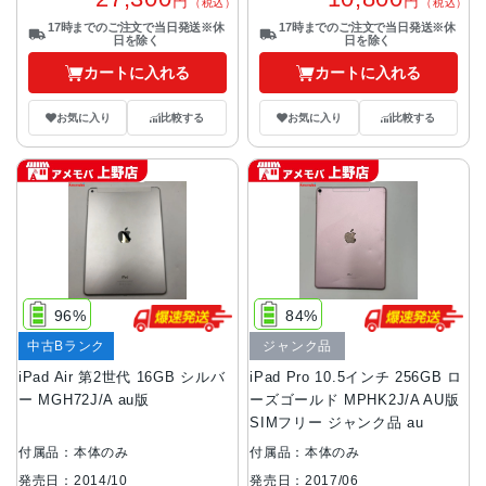
円
円
（税込）
（税込）
17時までのご注文で当日発送※休
17時までのご注文で当日発送※休
日を除く
日を除く
カートに入れる
カートに入れる
お気に入り
比較する
お気に入り
比較する
96%
84%
中古Bランク
ジャンク品
iPad Air 第2世代 16GB シルバ
iPad Pro 10.5インチ 256GB ロ
ー MGH72J/A au版
ーズゴールド MPHK2J/A AU版
SIMフリー ジャンク品 au
付属品：本体のみ
付属品：本体のみ
発売日：2014/10
発売日：2017/06