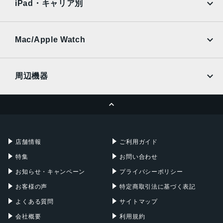
Ymobile
SIMフリー
iPad・キャリア別
SoftBank
楽天モバイル
UQmobile
au
SoftBank
Ymobile
SIMフリー
Mac/Apple Watch
docomo
Wi-Fi
UQmobile
MacBook
MacBook Air
周辺機器
MacBook Pro
iMac
ページトップへ
Apple Pencil
Keyboard
Mac mini
Mac Studio
充電器
iPadケース
Mac Pro
Apple Watch
店舗情報
ご利用ガイド
特集
お問い合わせ
お知らせ・キャンペーン
プライバシーポリシー
お客様の声
特定商取引法に基づく表記
よくある質問
サイトマップ
会社概要
利用規約