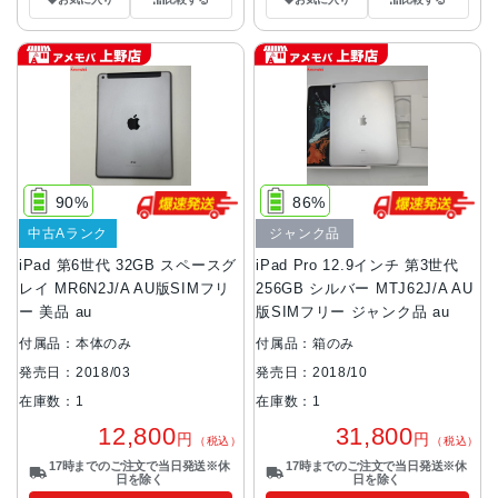
90%
86%
中古Aランク
ジャンク品
iPad 第6世代 32GB スペースグ
iPad Pro 12.9インチ 第3世代
レイ MR6N2J/A AU版SIMフリ
256GB シルバー MTJ62J/A AU
ー 美品 au
版SIMフリー ジャンク品 au
付属品：本体のみ
付属品：箱のみ
発売日：2018/03
発売日：2018/10
在庫数：1
在庫数：1
12,800
31,800
円
円
（税込）
（税込）
17時までのご注文で当日発送※休
17時までのご注文で当日発送※休
日を除く
日を除く