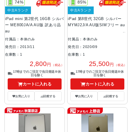
74%
85%
中古Aランク
中古Aランク
iPad mini 第2世代 16GB シルバ
iPad 第8世代 32GB シルバー
ー ME800JA/A AU版 訳あり品
MYMJ2J/A AU版SIMフリー au
au
付属品：本体のみ
付属品：本体のみ
発売日：2013/11
発売日：2020/09
在庫数：1
在庫数：1
2,800
25,500
円
円
（税込）
（税込）
17時までのご注文で当日発送※休
17時までのご注文で当日発送※休
日を除く
日を除く
カートに入れる
カートに入れる
お気に入り
比較する
お気に入り
比較する