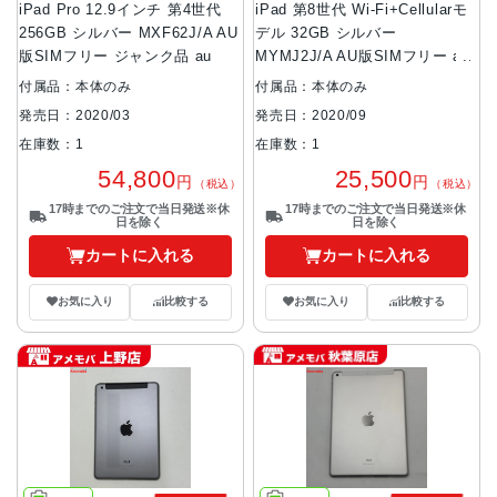
iPad Pro 12.9インチ 第4世代
iPad 第8世代 Wi-Fi+Cellularモ
256GB シルバー MXF62J/A AU
デル 32GB シルバー
版SIMフリー ジャンク品 au
MYMJ2J/A AU版SIMフリー au
付属品：本体のみ
付属品：本体のみ
発売日：2020/03
発売日：2020/09
在庫数：1
在庫数：1
54,800
25,500
円
円
（税込）
（税込）
17時までのご注文で当日発送※休
17時までのご注文で当日発送※休
日を除く
日を除く
カートに入れる
カートに入れる
お気に入り
比較する
お気に入り
比較する