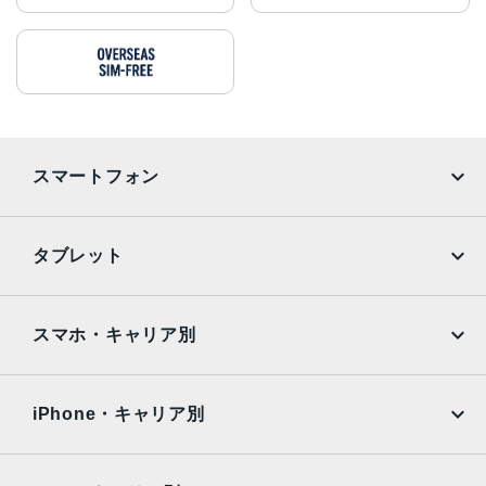
スマートフォン
iPhone
Galaxy
タブレット
Google Pixel
Xperia
iPad
iPad mini
AQUOS
Xiaomi
スマホ・キャリア別
iPad Air
iPad Pro
OPPO
Android
docomo
au
Surface
Galaxy Tab
iPhone・キャリア別
SoftBank
楽天モバイル
Xiaomi Tablet
docomo
au