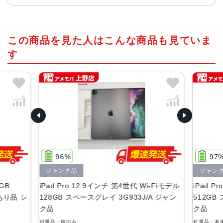
チップ・プロセッサー
この商品を見た人はこんな商品も見ていま
A12Z Bionic+M12コプロセッサー
す
カラー
スペースグレイ、シルバー
サイズ
280.6 x 214.9 x 5.9mm
液晶
12.9インチ Liquid Retina ProMotionテクノロジー
広色域ディスプレイ（P3）
96%
97
True Toneディスプレイ
ジャンク品
ジャン
耐指紋性撥油コーティング
8GB
iPad Pro 12.9インチ 第4世代 Wi-Fiモデル
iPad P
フルラミネーションディスプレイ
訳あり品 シ
128GB スペースグレイ 3G933J/A ジャン
512GB
反射防止コーティング
ク品
ク品
1.8%の反射率
600ニトの輝度
付属品：箱のみ
付属品：本