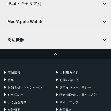
Ymobile
SIMフリー
iPad・キャリア別
SoftBank
楽天モバイル
UQmobile
au
SoftBank
Ymobile
SIMフリー
Mac/Apple Watch
docomo
Wi-Fi
UQmobile
MacBook
MacBook Air
周辺機器
MacBook Pro
iMac
ページトップへ
Apple Pencil
Keyboard
Mac mini
Mac Studio
充電器
iPadケース
Mac Pro
Apple Watch
店舗情報
ご利用ガイド
特集
お問い合わせ
お知らせ・キャンペーン
プライバシーポリシー
お客様の声
特定商取引法に基づく表記
よくある質問
サイトマップ
会社概要
利用規約