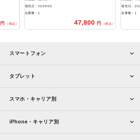
発売日：2020/03
発売日：202
バッテリー
在庫数：1
在庫数：1
36.71Wh リチウムポリマー
0
47,800
円
円
（税込）
（税込）
Wi‑Fi接続最大10時間
セルラー接続時最大9時間
スマートフォン
RAM
6GB
iPhone
Galaxy
タブレット
ストレージ
Google Pixel
Xperia
128GB、256GB、512GB、1TB
iPad
iPad mini
AQUOS
Xiaomi
スマホ・キャリア別
セキュア認証
iPad Air
iPad Pro
OPPO
Android
FACE ID
docomo
au
Surface
Galaxy Tab
iPhone・キャリア別
発売日
SoftBank
楽天モバイル
Xiaomi Tablet
2020年3月25日
docomo
au