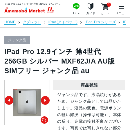
iPad Pro 12.9インチ 第4世代 256GB シルバー MXF62J/A AU版SIMフリー ジャンク品 au | 中古スマホ販売のアメモバマーケット
0
アメモバマーケット
Line
ガイド
カート
メニュー
HOME
タブレット
iPad(アイパッド)
iPad Pro シリーズ
iPa
ジャンク品
iPad Pro 12.9インチ 第4世代
256GB シルバー MXF62J/A AU版
SIMフリー ジャンク品 au
商品状態
ジャンク品です。液晶焼けがある
ため、ジャンク品として出品いた
します。液晶の変色、電源ボタン
の軽い陥没（操作は可能）、本体
の反り、充電の接触不良がござい
ます。写真では写しきれない部分