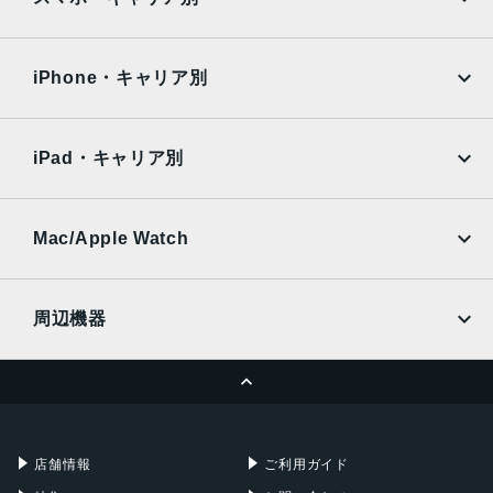
iPad Air
iPad Pro
OPPO
Android
docomo
au
Surface
Galaxy Tab
iPhone・キャリア別
SoftBank
楽天モバイル
Xiaomi Tablet
docomo
au
Ymobile
SIMフリー
iPad・キャリア別
SoftBank
楽天モバイル
UQmobile
au
SoftBank
Ymobile
SIMフリー
Mac/Apple Watch
docomo
Wi-Fi
UQmobile
MacBook
MacBook Air
周辺機器
MacBook Pro
iMac
ページトップへ
Apple Pencil
Keyboard
Mac mini
Mac Studio
充電器
iPadケース
Mac Pro
Apple Watch
店舗情報
ご利用ガイド