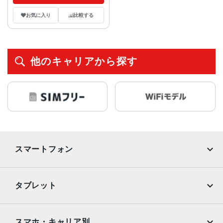
お気に入り
比較する
他のキャリアから探す
スマートフォン
iPhone
Galaxy
タブレット
Google Pixel
Xperia
iPad
iPad mini
AQUOS
Xiaomi
スマホ・キャリア別