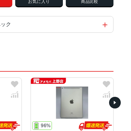
お気に入り
商品比較
スペック
ip 3コア 1.5GHz 64ビットアーキテクチャ
ド
 画面解像度: QXGA (2048×1536 px) (264 pp
 IPS LCD display
96%