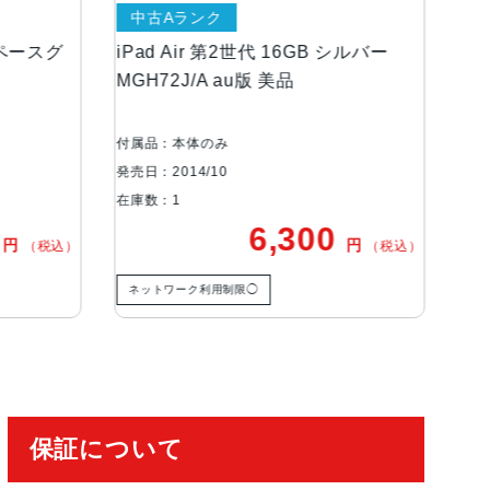
中古Aランク
中古Bランク
iPad Air 第2世代 16GB シルバー
iPad Air 
MGH72J/A au版 美品
シルバー MG
ムポリマーバッテリー内蔵
付属品：本体のみ
付属品：本体の
発売日：2014/10
発売日：2014/1
在庫数：1
在庫数：1
6,300
円
）
（税込）
ネットワーク利用制限◯
保証について