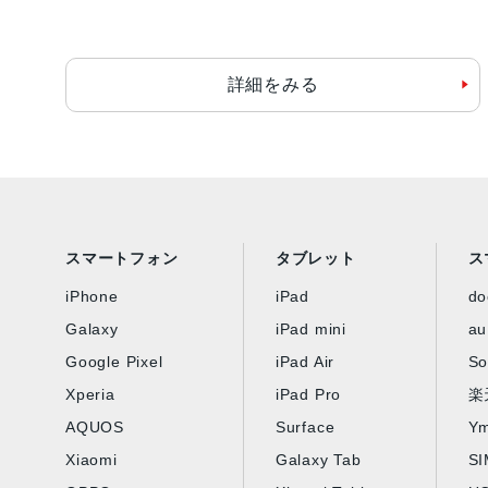
詳細をみる
スマートフォン
タブレット
ス
iPhone
iPad
d
Galaxy
iPad mini
au
Google Pixel
iPad Air
So
Xperia
iPad Pro
楽
AQUOS
Surface
Ym
Xiaomi
Galaxy Tab
S