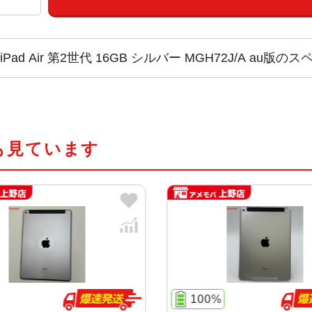
iPad Air 第2世代 16GB シルバー MGH72J/A au版の
チップ・プロセッ
Apple A8X system-on-a-ch
サー
も見ています
カラー
スペースグレー、シルバー、ゴール
サイズ
240×169.5×6.1mm
液晶
9.7インチ (250 mm) 4:3 アスペクト比
i), 4:3 アスペクト比, LEDバックライト
100%
RAM
2GB