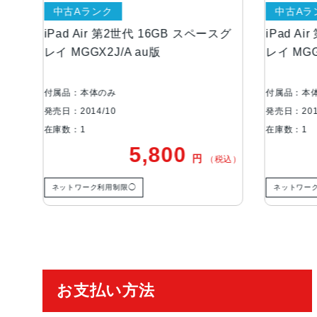
中古Aランク
中古Aランク
iPad Air 第2世代 16GB スペースグ
iPad Air 第2世
レイ MGGX2J/A au版
レイ MGGX2J/A 
付属品：本体のみ
付属品：本体のみ
発売日：2014/10
発売日：2014/10
在庫数：1
在庫数：1
5,800
5
円
（税込）
ネットワーク利用制限◯
ネットワーク利用制限◯
ご利用ガイド
お支払い方法