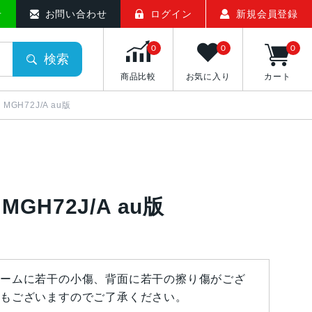
せ
お問い合わせ
ログイン
新規会員登録
0
0
0
検索
商品比較
お気に入り
カート
 MGH72J/A au版
 MGH72J/A au版
ームに若干の小傷、背面に若干の擦り傷がござ
もございますのでご了承ください。