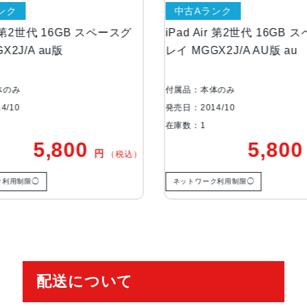
中古Aランク
ストレージ
16GB、32GB、64GB、128GB
代 16GB スペースグ
iPad Air 第2世代 16GB スペースグ
au版
レイ MGGX2J/A AU版 au
バッテリー
28.6Whリチャージャブルリチウ
付属品：本体のみ
セキュア認証
TouchID
発売日：2014/10
在庫数：1
,800
5,800
発売日
2014年10月24日
円
円
（税込）
（税込
ネットワーク利用制限◯
配送について