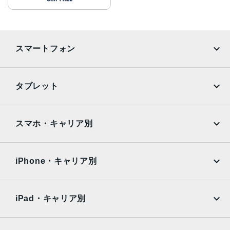
スマートフォン
iPhone
Galaxy
タブレット
Google Pixel
Xperia
iPad
iPad mini
AQUOS
Xiaomi
スマホ・キャリア別
iPad Air
iPad Pro
OPPO
Android
docomo
au
Surface
Galaxy Tab
iPhone・キャリア別
SoftBank
楽天モバイル
Xiaomi Tablet
docomo
au
Ymobile
SIMフリー
iPad・キャリア別
SoftBank
楽天モバイル
UQmobile
au
SoftBank