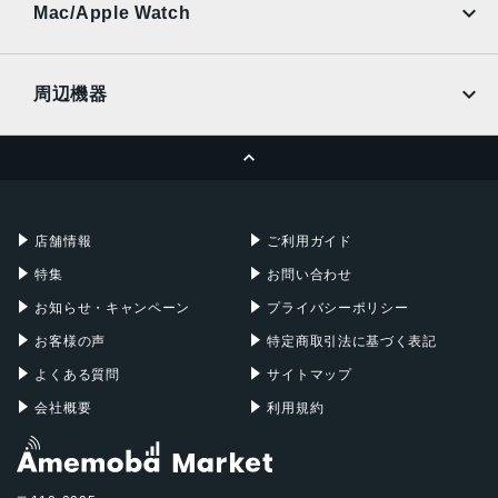
Ymobile
SIMフリー
Mac/Apple Watch
docomo
Wi-Fi
UQmobile
MacBook
MacBook Air
周辺機器
MacBook Pro
iMac
ページトップへ
Apple Pencil
Keyboard
Mac mini
Mac Studio
充電器
iPadケース
Mac Pro
Apple Watch
店舗情報
ご利用ガイド
特集
お問い合わせ
お知らせ・キャンペーン
プライバシーポリシー
お客様の声
特定商取引法に基づく表記
よくある質問
サイトマップ
会社概要
利用規約