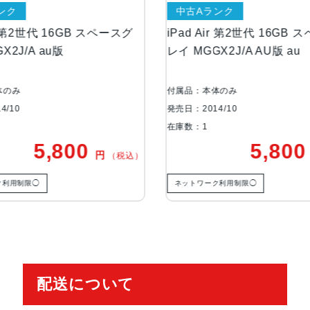
中古Aランク
中古A
ストレージ
16GB、32GB、64GB、128GB
ースグ
iPad Air 第2世代 16GB スペースグ
iPad 
レイ MGGX2J/A AU版 au
MGH72
バッテリー
28.6Whリチャージャブルリチウ
付属品：本体のみ
付属品：
セキュア認証
TouchID
発売日：2014/10
発売日：20
在庫数：1
在庫数：
5,800
発売日
2014年10月24日
円
（税込）
（税込）
ネットワーク利用制限◯
ネットワ
配送について