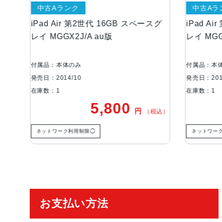
中古Aランク
第2世代 16GB スペースグ
iPad Air 第2世代 16GB スペ
/A au版
レイ MGGX2J/A au版
み
付属品：本体のみ
発売日：2014/10
在庫数：1
5,800
5,800
円
円
（税込）
制限◯
ネットワーク利用制限◯
ご利用ガイド
お支払い方法