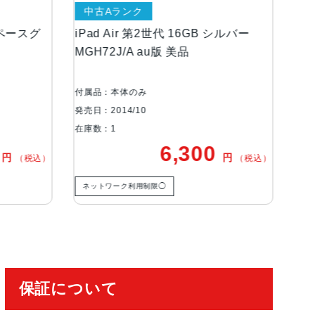
ランク
中古Bランク
Air 第2世代 16GB シルバー
iPad Air 第2世代 Wi-F
J/A au版 美品
シルバー MGLW2J/A 訳
ムポリマーバッテリー内蔵
本体のみ
付属品：本体のみ
14/10
発売日：2014/10
1
在庫数：1
6,300
4,30
円
（税込）
ーク利用制限◯
保証について