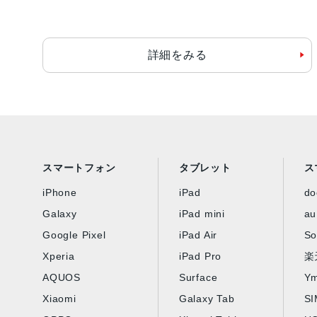
詳細をみる
スマートフォン
タブレット
ス
iPhone
iPad
d
Galaxy
iPad mini
au
Google Pixel
iPad Air
So
Xperia
iPad Pro
楽
AQUOS
Surface
Ym
Xiaomi
Galaxy Tab
S