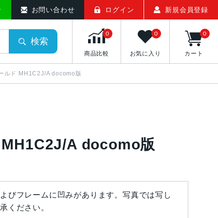
せ
お問い合わせ
ログイン
新規会員登録
0
0
0
検索
商品比較
お気に入り
カート
ゴールド MH1C2J/A docomo版
 MH1C2J/A docomo版
よびフレームに凹みがあります。写真では写し
承ください。