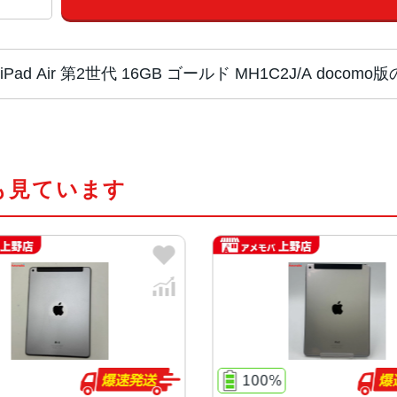
iPad Air 第2世代 16GB ゴールド MH1C2J/A docom
チップ・プロセッ
Apple A8X system-on-a-ch
サー
も見ています
カラー
スペースグレー、シルバー、ゴール
サイズ
240×169.5×6.1mm
液晶
9.7インチ (250 mm) 4:3 アスペクト比
i), 4:3 アスペクト比, LEDバックライト
100%
96
RAM
2GB