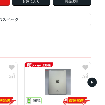
お気に入り
商品比較
o版のスペック
ip 3コア 1.5GHz 64ビットアーキテクチャ
ド
 画面解像度: QXGA (2048×1536 px) (264 pp
 IPS LCD display
%