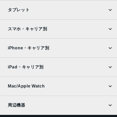
iPhone
Galaxy
タブレット
Google Pixel
Xperia
iPad
iPad mini
AQUOS
Xiaomi
スマホ・キャリア別
iPad Air
iPad Pro
OPPO
Android
docomo
au
Surface
Galaxy Tab
iPhone・キャリア別
SoftBank
楽天モバイル
Xiaomi Tablet
docomo
au
Ymobile
SIMフリー
iPad・キャリア別
SoftBank
楽天モバイル
UQmobile
au
SoftBank
Ymobile
SIMフリー
Mac/Apple Watch
docomo
Wi-Fi
UQmobile
MacBook
MacBook Air
周辺機器
MacBook Pro
iMac