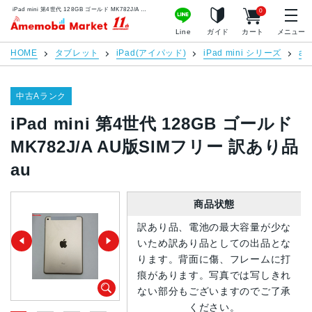
iPad mini 第4世代 128GB ゴールド MK782J/A AU版SIMフリー 訳あり品 au | 中古スマホ販売のアメモバマーケット
0
アメモバマーケット
Line
ガイド
カート
メニュー
HOME
タブレット
iPad(アイパッド)
iPad mini シリーズ
au
中古Aランク
iPad mini 第4世代 128GB ゴールド
MK782J/A AU版SIMフリー 訳あり品
au
商品状態
訳あり品、電池の最大容量が少な
いため訳あり品としての出品とな
ります。背面に傷、フレームに打
痕があります。写真では写しきれ
ない部分もございますのでご了承
ください。