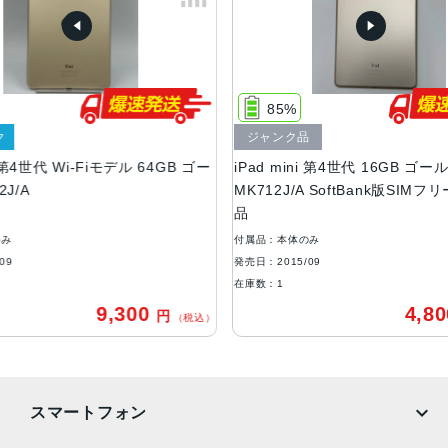
高さ20.32cmx幅13.48cmx厚さ0.61cm
液晶
7.9インチIPS液晶 “Retina” ディスプレイ( 2048 × 1536ド
ット）
85%
RAM
ジャンク品
Wi-Fiモデル 64GB ゴー
iPad mini 第4世代 16GB ゴールド
2GB
MK712J/A SoftBank版SIMフリー ジャン
ストレージ
品
16GB、32GB、64GB、128GB
付属品：本体のみ
発売日：2015/09
バッテリー容量
在庫数：1
6,471mAh
9,300
4,800
円
円
（税込）
（税込
発売日
2015年9月9日
スマートフォン