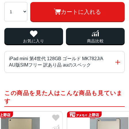
カートに入れる
お気に入り
商品比較
iPad mini 第4世代 128GB ゴールド MK782J/A
AU版SIMフリー 訳あり品 auのスペック
チップ・プロセッサー
この商品を見た人はこんな商品も見ていま
A8 64-bit 1.5 GHz、M8 モーションコプロセッサ
す
カラー
スペースグレー、シルバー、ゴールド
サイズ