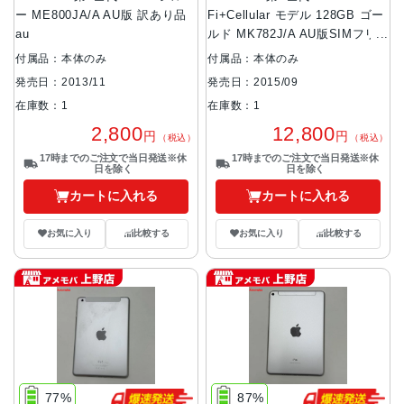
ー ME800JA/A AU版 訳あり品
Fi+Cellular モデル 128GB ゴー
au
ルド MK782J/A AU版SIMフリ
ー 訳あり品 au
付属品：本体のみ
付属品：本体のみ
発売日：2013/11
発売日：2015/09
在庫数：1
在庫数：1
2,800
12,800
円
円
（税込）
（税込）
17時までのご注文で当日発送※休
17時までのご注文で当日発送※休
日を除く
日を除く
カートに入れる
カートに入れる
お気に入り
比較する
お気に入り
比較する
77%
87%