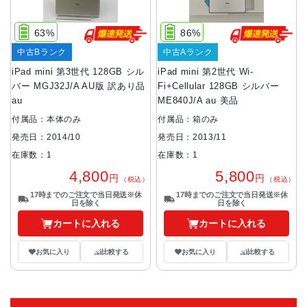
63%
86%
中古Bランク
中古Aランク
iPad mini 第3世代 128GB シル
iPad mini 第2世代 Wi-
バー MGJ32J/A AU版 訳あり品
Fi+Cellular 128GB シルバー
au
ME840J/A au 美品
付属品：本体のみ
付属品：箱のみ
発売日：2014/10
発売日：2013/11
在庫数：1
在庫数：1
4,800
5,800
円
円
（税込）
（税込）
17時までのご注文で当日発送※休
17時までのご注文で当日発送※休
日を除く
日を除く
カートに入れる
カートに入れる
お気に入り
比較する
お気に入り
比較する