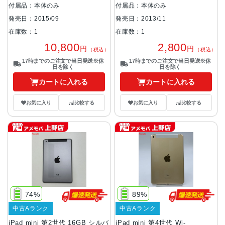
付属品：本体のみ
付属品：本体のみ
発売日：2015/09
発売日：2013/11
在庫数：1
在庫数：1
10,800
2,800
円
円
（税込）
（税込）
17時までのご注文で当日発送※休
17時までのご注文で当日発送※休
日を除く
日を除く
カートに入れる
カートに入れる
お気に入り
比較する
お気に入り
比較する
74%
89%
中古Aランク
中古Aランク
iPad mini 第2世代 16GB シルバ
iPad mini 第4世代 Wi-