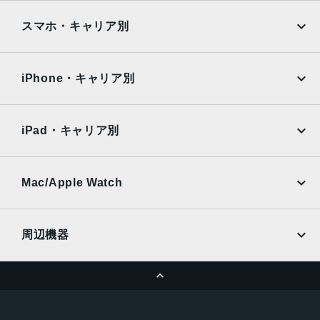
iPad
iPad mini
AQUOS
Xiaomi
スマホ・キャリア別
iPad Air
iPad Pro
OPPO
Android
docomo
au
Surface
Galaxy Tab
iPhone・キャリア別
SoftBank
楽天モバイル
Xiaomi Tablet
docomo
au
Ymobile
SIMフリー
iPad・キャリア別
SoftBank
楽天モバイル
UQmobile
au
SoftBank
Ymobile
SIMフリー
Mac/Apple Watch
docomo
Wi-Fi
UQmobile
MacBook
MacBook Air
周辺機器
MacBook Pro
iMac
ページトップへ
Apple Pencil
Keyboard
Mac mini
Mac Studio
充電器
iPadケース
Mac Pro
Apple Watch