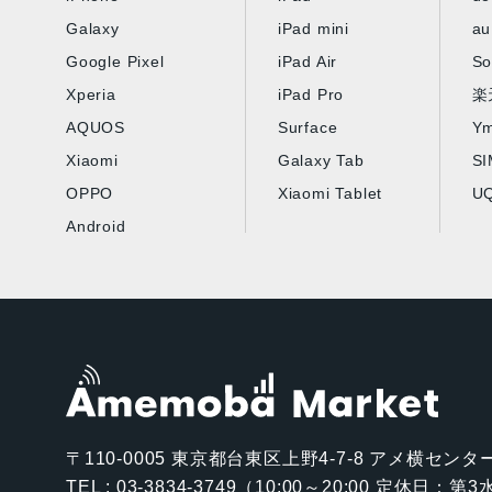
Galaxy
iPad mini
au
Google Pixel
iPad Air
So
Xperia
iPad Pro
楽
AQUOS
Surface
Ym
Xiaomi
Galaxy Tab
S
OPPO
Xiaomi Tablet
UQ
Android
〒110-0005
東京都台東区上野4-7-8 アメ横センター
TEL : 03-3834-3749（10:00～20:00 定休日：