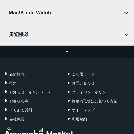
UQmobile
au
SoftBank
Ymobile
SIMフリー
Mac/Apple Watch
docomo
Wi-Fi
UQmobile
MacBook
MacBook Air
周辺機器
MacBook Pro
iMac
ページトップへ
Apple Pencil
Keyboard
Mac mini
Mac Studio
充電器
iPadケース
Mac Pro
Apple Watch
店舗情報
ご利用ガイド
特集
お問い合わせ
お知らせ・キャンペーン
プライバシーポリシー
お客様の声
特定商取引法に基づく表記
よくある質問
サイトマップ
会社概要
利用規約