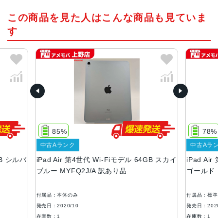
チップ・プロセッサー
この商品を見た人はこんな商品も見ていま
A14 Bionicチップ 5nmプロセス
す
カラー
スカイブルー、スペースグレイ、シルバー、グリーン、ロ
ーズゴールド
サイズ
247.6×178.5×6.1mm
重量
Wi-Fiモデル 458ｇ Cellularモデル 460g
85%
78%
液晶
中古Aランク
中古Aランク
Pad Air 第4世代 Wi-Fiモデル 64GB スカイ
iPad Air 第4世代 Wi
ディスプレイ：10.9インチ（2,360 x 1,640ピクセル）264
ルー MYFQ2J/A 訳あり品
ゴールド MYFP2J/A 
ppi, Liquid Retinaディスプレイ 広色域ディスプレイ（P
3）・True Toneディスプレイ
属品：本体のみ
付属品：標準セット
コネクタ
日：2020/10
発売日：2020/10
USB-C
庫数：1
在庫数：1