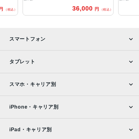
36,000
円
バッテリー
（税込）
28.6Whリチャージャブルリチウムポリマーバッテリー内蔵
ストレージ
スマートフォン
64GB、256GB
セキュア認証
iPhone
Galaxy
タブレット
Touch ID
Google Pixel
Xperia
発売日
iPad
iPad mini
AQUOS
Xiaomi
2020年10月23日
スマホ・キャリア別
iPad Air
iPad Pro
OPPO
Android
docomo
au
Surface
Galaxy Tab
iPhone・キャリア別
SoftBank
楽天モバイル
Xiaomi Tablet
docomo
au
Ymobile
SIMフリー
iPad・キャリア別
SoftBank
楽天モバイル