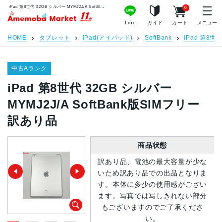
iPad 第8世代 32GB シルバー MYMJ2J/A SoftBank版SIMフリー 訳あり品 | 中古スマホ販売のアメモバマーケット
0
アメモバマーケット
Line
ガイド
カート
メニュー
HOME
タブレット
iPad(アイパッド)
SoftBank
iPad 第8世
中古Aランク
iPad 第8世代 32GB シルバー
MYMJ2J/A SoftBank版SIMフリー
訳あり品
商品状態
訳あり品、電池の最大容量が少な
いため訳あり品での出品となりま
す。本体に多少の使用感がござい
ます。写真では写しきれない部分
もございますのでご了承くださ
い。