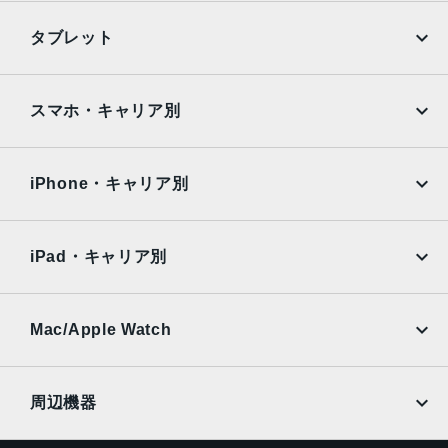
発売日
iPhone
Galaxy
タブレット
2020年9月18日
Google Pixel
Xperia
iPad
iPad mini
AQUOS
Xiaomi
スマホ・キャリア別
iPad Air
iPad Pro
OPPO
Android
docomo
au
Surface
Galaxy Tab
iPhone・キャリア別
SoftBank
楽天モバイル
Xiaomi Tablet
docomo
au
Ymobile
SIMフリー
iPad・キャリア別
SoftBank
楽天モバイル
UQmobile
au
SoftBank
Ymobile
SIMフリー
Mac/Apple Watch
docomo
Wi-Fi
UQmobile
MacBook
MacBook Air
周辺機器
MacBook Pro
iMac