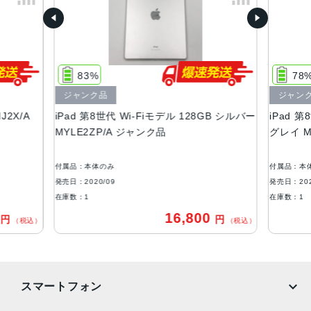
174.1（幅）×250.6（高さ）×7.5（奥行き）mm
重量
490g
83%
78
液晶
ジャンク品
ジャン
10.2型のRetinaディスプレイ（2160×1620ピクセル）
J2X/A
iPad 第8世代 Wi-Fiモデル 128GB シルバー
iPad 第
アウトカメラ
MYLE2ZP/A ジャンク品
グレイ M
800万画素
付属品：本体のみ
付属品：本
インカメラ
発売日：2020/09
発売日：202
120万画素
在庫数：1
在庫数：1
0
16,800
円
円
ストレージ
（税込）
（税込）
32GB、128GB
セキュア認証
スマートフォン
Touch ID