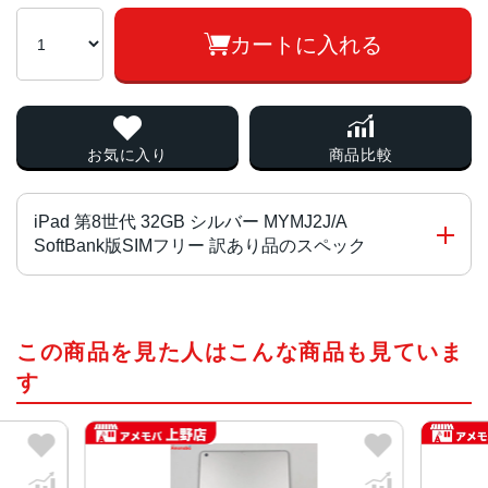
カートに入れる
お気に入り
商品比較
iPad 第8世代 32GB シルバー MYMJ2J/A
SoftBank版SIMフリー 訳あり品のスペック
チップ・プロセッサー
この商品を見た人はこんな商品も見ていま
A12 Fusionチップ
す
カラー
ゴールド、スペースグレイ、シルバー
サイズ